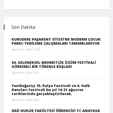
Son Dakika
KURUDERE PAŞAKENT SİTESİ’NE MODERN ÇOCUK
PARKI: YENİLEME ÇALIŞMALARI TAMAMLANIYOR
Ağustos 5, 2026 17:56
64. GELENEKSEL MEHMETÇİK ÜZÜM FESTİVALİ
GÖRKEMLİ BİR TÖRENLE BAŞLADI
Ağustos 5, 2026 15:29
Yeniboğaziçi 15. Pulya Festivali ve 6. Halk
Dansları Festivali bu yıl 14-21 ağustos
tarihlerinde gerçekleştirilecek.
Ağustos 5, 2026 15:09
DAÜ HUKUK FAKÜLTESİ ÖĞRENCİSİ TC ANAYASA