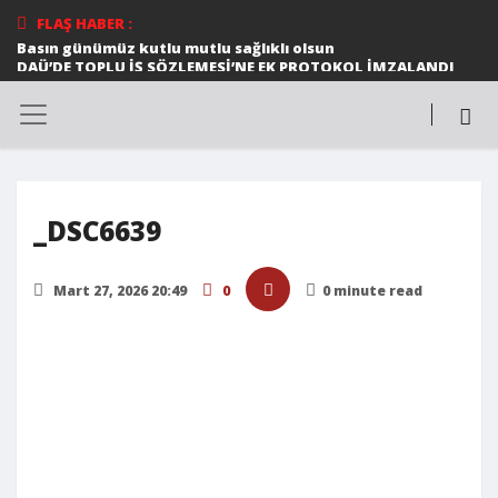
FLAŞ HABER :
Basın günümüz kutlu mutlu sağlıklı olsun
DAÜ’DE TOPLU İŞ SÖZLEMESİ’NE EK PROTOKOL İMZALANDI
Ortak konser
Halk dansları gösterileri beğeni topladı
DAÜ MİMARLIK FAKÜLTESİ ÖĞRETİM ÜYESİ PROF. DR.
ŞEBNEM HOŞKARA 58. ISOCARP DÜNYA PLANLAMA
KONGRESİ EKİBİNE SEÇİLDİ
DAÜ SAĞLIK BİLİMLERİ FAKÜLTESİ ÖĞRETİM ÜYESİ 12
MAYIS ULUSLARARASI FİBROMYALJİ FARKINDALIK GÜNÜ
İLE İLGİLİ AÇIKLAMALARDA BULUNDU
_DSC6639
*Cumhurbaşkanı Ersin Tatar, Birkan Uzun anısına
düzenlenen Zirve Koşusu’nda dereceye girenlere
madalyalarını verdi*
Mart 27, 2026 20:49
0
0 minute read
TÜRKÜLERLE DAÜ’NÜN BU YILKİ KONUĞU EDİP AKBAYRAM
TELSİM FREEZONE 8. LİSELERARASI MÜZİK YARIŞMASI
MUHTEŞEM BİR FİNALLE SONA ERDİ
DAÜ DÜNYA ÜNİVERSİTELER ETKİ SIRALAMASI’NDA
KIBRIS’IN EN İYİ ÜNİVERSİTESİ OLDU