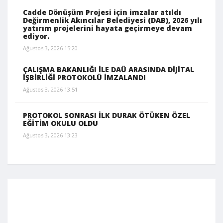
Cadde Dönüşüm Projesi için imzalar atıldı
Değirmenlik Akıncılar Belediyesi (DAB), 2026 yılı
yatırım projelerini hayata geçirmeye devam
ediyor.
Ağustos 3, 2026 15:20
ÇALIŞMA BAKANLIĞI İLE DAÜ ARASINDA DİJİTAL
İŞBİRLİĞİ PROTOKOLÜ İMZALANDI
Ağustos 3, 2026 13:51
PROTOKOL SONRASI İLK DURAK ÖTÜKEN ÖZEL
EĞİTİM OKULU OLDU
Ağustos 3, 2026 13:23