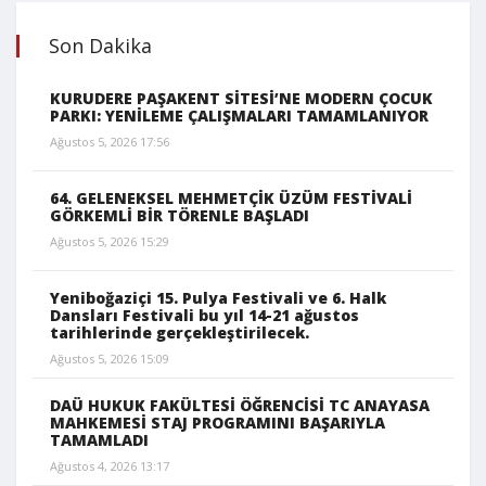
Son Dakika
KURUDERE PAŞAKENT SİTESİ’NE MODERN ÇOCUK
PARKI: YENİLEME ÇALIŞMALARI TAMAMLANIYOR
Ağustos 5, 2026 17:56
64. GELENEKSEL MEHMETÇİK ÜZÜM FESTİVALİ
GÖRKEMLİ BİR TÖRENLE BAŞLADI
Ağustos 5, 2026 15:29
Yeniboğaziçi 15. Pulya Festivali ve 6. Halk
Dansları Festivali bu yıl 14-21 ağustos
tarihlerinde gerçekleştirilecek.
Ağustos 5, 2026 15:09
DAÜ HUKUK FAKÜLTESİ ÖĞRENCİSİ TC ANAYASA
MAHKEMESİ STAJ PROGRAMINI BAŞARIYLA
TAMAMLADI
Ağustos 4, 2026 13:17