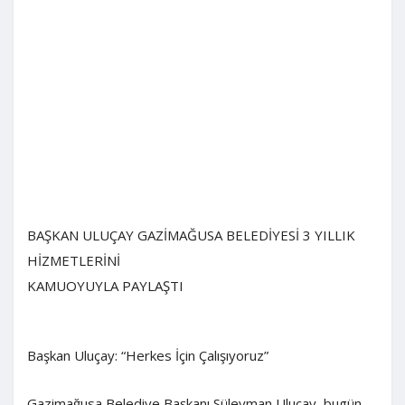
BAŞKAN ULUÇAY GAZİMAĞUSA BELEDİYESİ 3 YILLIK
HİZMETLERİNİ
KAMUOYUYLA PAYLAŞTI
Başkan Uluçay: “Herkes İçin Çalışıyoruz”
Gazimağusa Belediye Başkanı Süleyman Uluçay, bugün