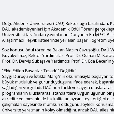
Doğu Akdeniz Üniversitesi (DAÜ) Rektörlüğü tarafından, Kuz
DAÜ akademisyenleri için Akademik Ödül Töreni gerçekleşt
Üniversitesi tarafından yayımlanan Dünyanın En İyi %2 Bilim
Araştırmacı Teşvik listelerinde yer alan başarılı öğretim üyel
Söz konusu ödül törenine Bakan Nazım Çavuşoğlu, DAÜ Vakıf
Büyükyılmaz, Rektör Yardımcıları Prof. Dr. Osman M. Karate
Prof. Dr. Derviş Subaşı ve Yardımcısı Prof. Dr. Eda Becer’i
“Elde Edilen Başarılar Tesadüf Değildir”
Saygı Duruşu ve İstiklal Marşı’nın okunmasıyla başlayan t
büyük mutluluk ve gurur duyduğunu ifade ederek, başarılar
sağladığını vurguladı. DAÜ’nün farklı ve saygın uluslararası 
programların uluslararası standartlara uygunluğunun bir g
akredite edilmesinin de bu kalite anlayışını teyit ettiğini di
çalışmaları sayesinde mümkün olduğunu söyledi. Konuşmasın
üniversite yaratmanın kolay olmadığını, ancak DAÜ ailesinin k