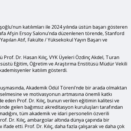
ğlu’nun katılımları ile 2024 yılında üstün başarı gösteren
afa Afşin Ersoy Salonu’nda düzenlenen törende, Stanford
Yapılan Atıf, Fakülte / Yüksekokul Yayın Başarı ve
rof. Dr. Hasan Kılıç, VYK Üyeleri Özdinç Akdel, Turan
nsüstü Eğitim, Öğretim ve Araştırma Enstitüsü Müdür Vekili
akademisyenler katılım gösterdi.
konuşmasında, Akademik Ödül Töreni’nde bir arada olmaktan
ükselmesine ve motivasyonun artmasına önemli katkı
 eden Prof. Dr. Kılıç, bunun verilen eğitimin kalitesi ve
 önde gelen bağımsız akreditasyon kuruluşları tarafından
 olmadığını, tüm akademik ve idari personelin özverili
. Dr. Kılıç, ambargolar altında dünya çapında bir
fade etti. Prof. Dr. Kılıç, daha fazla çalışarak ve daha çok