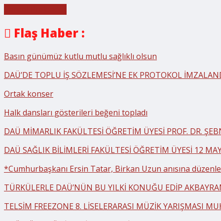
Cancel Preloader
Flaş Haber :
Basın günümüz kutlu mutlu sağlıklı olsun
DAÜ’DE TOPLU İŞ SÖZLEMESİ’NE EK PROTOKOL İMZALAN
Ortak konser
Halk dansları gösterileri beğeni topladı
DAÜ MİMARLIK FAKÜLTESİ ÖĞRETİM ÜYESİ PROF. DR. ŞE
DAÜ SAĞLIK BİLİMLERİ FAKÜLTESİ ÖĞRETİM ÜYESİ 12 MA
*Cumhurbaşkanı Ersin Tatar, Birkan Uzun anısına düzenlen
TÜRKÜLERLE DAÜ’NÜN BU YILKİ KONUĞU EDİP AKBAYR
TELSİM FREEZONE 8. LİSELERARASI MÜZİK YARIŞMASI MU