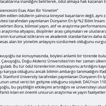
ılacaklarına inandığını belirterek, ödül almaya hak kazanan t
üvencesini Esas Alan Bir Yönetim”
im edilen ödüllerin yalnızca bireysel başarıların değil, ay
tesi tarafından yayımlanan Dünyanın En İyi %2 Bilim İnsanı 
lirten Bora, bilimsel yayın, atıf ve araştırma performansına 
aştırma altyapısı, disiplinler arası çalışmaları ve uluslararas
itenin kurumsal istikrarını ve akademik standartlarını daha da
 esas alan bir yönetim anlayışını sürdürmek olduğunu vurgul
Çavuşoğlu ise konuşmasında, böylesi anlamlı bir törende b
i. Çavuşoğlu, Doğu Akdeniz Üniversitesi’nin her zaman ülkeni
rguladı. Bu tür ödül törenlerinin motivasyonu artırdığını ka
arşı karşıya olduğunu ancak bilimin ambargo tanımadığını ifad
rdi. Stanford University tarafından yayımlanan Dünyanın En İ
bunun umut verici bir gelişme olduğunu söyledi. DAÜ’nün 110’
lu, bu çeşitliliğin etkileşimi artırdığını ve üniversiteyi ulu
 farklı kılan en önemli unsurun araştırma ve yayın faaliyet