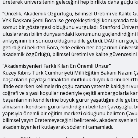
üreterek üniversitenin geleceğini hep birlikte daha güçlü k
“Öncelik, Akademik Özgürlüğü, Bilimsel Üretimi ve Kalite G
VYK Başkanı Şemi Bora ise gerçekleştirdiği konuşmada takd
somut bir göstergesi olduğunu vurguladı. Stanford Üniversi
uluslararası bilim dünyasındaki konumunu güçlendirdiğini be
anlayışının bir sonucu olduğunu dile getirdi. DAÜ’nün güçlü ar
getirdiğini belirten Bora, elde edilen her başarının ünivers
akademik özgürlüğü, bilimsel üretimi ve kalite güvencesini
“Akademisyenleri Farklı Kılan En Önemli Unsur”
Kuzey Kıbrıs Türk Cumhuriyeti Milli Eğitim Bakanı Nazım 
başarıların paydaşı olmaktan mutluluk duyduklarını belirtt
ifade ederken kelimelerin çoğu zaman yetersiz kaldığını vu
coğrafi ve siyasi koşullar nedeniyle çeşitli ambargolarla k
başarılarının kendilerine büyük gurur yaşattığını dile geti
almasının kendisini gururlandırdığını belirten Çavuşoğlu, 
yapısıyla önemli bir eğitim merkezi olduğunu belirten Çavuşoğ
bilimsel yayın üretemeyeceğini belirterek, akademisyenleri
akademisyenleri kutlayarak sözlerini tamamladı.