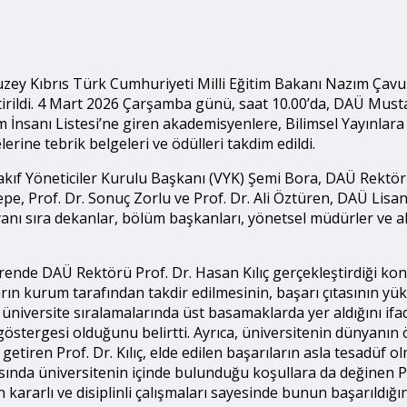
ey Kıbrıs Türk Cumhuriyeti Milli Eğitim Bakanı Nazım Çavuşo
irildi. 4 Mart 2026 Çarşamba günü, saat 10.00’da, DAÜ Must
 İnsanı Listesi’ne giren akademisyenlere, Bilimsel Yayınlara 
erine tebrik belgeleri ve ödülleri takdim edildi.
 Yöneticiler Kurulu Başkanı (VYK) Şemi Bora, DAÜ Rektörü P
pe, Prof. Dr. Sonuç Zorlu ve Prof. Dr. Ali Öztüren, DAÜ Lisa
n yanı sıra dekanlar, bölüm başkanları, yönetsel müdürler ve 
örende DAÜ Rektörü Prof. Dr. Hasan Kılıç gerçekleştirdiği 
ın kurum tarafından takdir edilmesinin, başarı çıtasının y
üniversite sıralamalarında üst basamaklarda yer aldığını ifade
östergesi olduğunu belirtti. Ayrıca, üniversitenin dünyanın
le getiren Prof. Dr. Kılıç, elde edilen başarıların asla tesadüf
da üniversitenin içinde bulunduğu koşullara da değinen Prof
ararlı ve disiplinli çalışmaları sayesinde bunun başarıldığını i