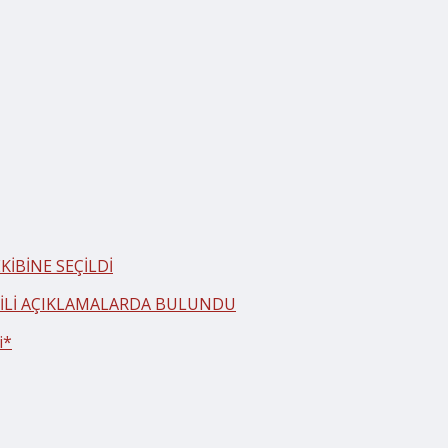
İBİNE SEÇİLDİ
LGİLİ AÇIKLAMALARDA BULUNDU
i*