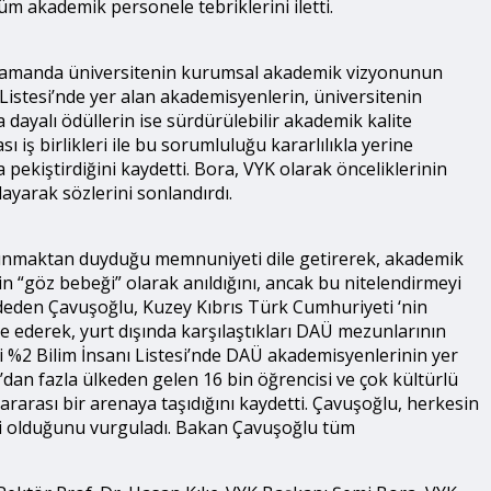
üm akademik personele tebriklerini iletti.
nı zamanda üniversitenin kurumsal akademik vizyonunun
Listesi’nde yer alan akademisyenlerin, üniversitenin
dayalı ödüllerin ise sürdürülebilir akademik kalite
ı iş birlikleri ile bu sorumluluğu kararlılıkla yerine
 pekiştirdiğini kaydetti. Bora, VYK olarak önceliklerinin
ayarak sözlerini sonlandırdı.
ulunmaktan duyduğu memnuniyeti dile getirerek, akademik
n “göz bebeği” olarak anıldığını, ancak bu nitelendirmeyi
ydeden Çavuşoğlu, Kuzey Kıbrıs Türk Cumhuriyeti ‘nin
e ederek, yurt dışında karşılaştıkları DAÜ mezunlarının
yi %2 Bilim İnsanı Listesi’nde DAÜ akademisyenlerinin yer
dan fazla ülkeden gelen 16 bin öğrencisi ve çok kültürlü
slararası bir arenaya taşıdığını kaydetti. Çavuşoğlu, herkesin
leri olduğunu vurguladı. Bakan Çavuşoğlu tüm