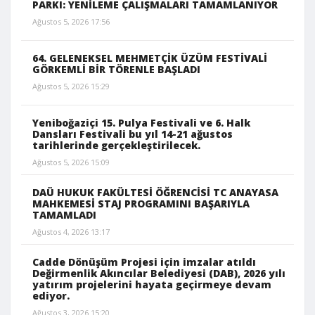
PARKI: YENİLEME ÇALIŞMALARI TAMAMLANIYOR
Ağustos 5, 2026 17:56
64. GELENEKSEL MEHMETÇİK ÜZÜM FESTİVALİ
GÖRKEMLİ BİR TÖRENLE BAŞLADI
Ağustos 5, 2026 15:29
Yeniboğaziçi 15. Pulya Festivali ve 6. Halk
Dansları Festivali bu yıl 14-21 ağustos
tarihlerinde gerçekleştirilecek.
Ağustos 5, 2026 15:09
DAÜ HUKUK FAKÜLTESİ ÖĞRENCİSİ TC ANAYASA
MAHKEMESİ STAJ PROGRAMINI BAŞARIYLA
TAMAMLADI
Ağustos 4, 2026 13:17
Cadde Dönüşüm Projesi için imzalar atıldı
Değirmenlik Akıncılar Belediyesi (DAB), 2026 yılı
yatırım projelerini hayata geçirmeye devam
ediyor.
Ağustos 3, 2026 15:20