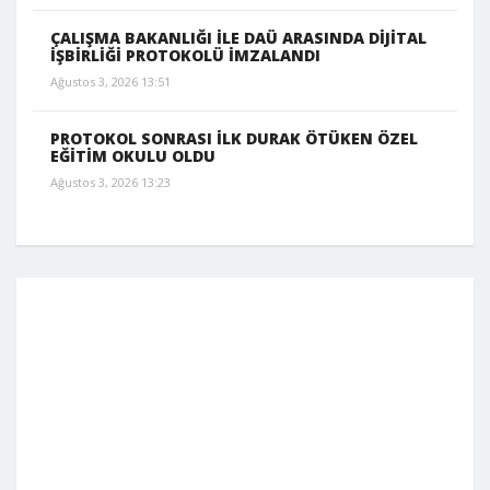
ÇALIŞMA BAKANLIĞI İLE DAÜ ARASINDA DİJİTAL
İŞBİRLİĞİ PROTOKOLÜ İMZALANDI
Ağustos 3, 2026 13:51
PROTOKOL SONRASI İLK DURAK ÖTÜKEN ÖZEL
EĞİTİM OKULU OLDU
Ağustos 3, 2026 13:23