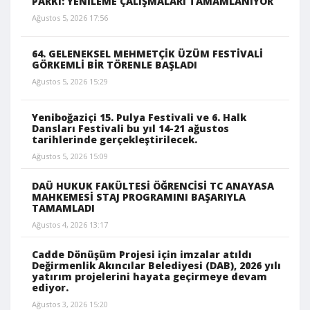
PARKI: YENİLEME ÇALIŞMALARI TAMAMLANIYOR
Ağustos 5, 2026 17:56
64. GELENEKSEL MEHMETÇİK ÜZÜM FESTİVALİ
GÖRKEMLİ BİR TÖRENLE BAŞLADI
Ağustos 5, 2026 15:29
Yeniboğaziçi 15. Pulya Festivali ve 6. Halk
Dansları Festivali bu yıl 14-21 ağustos
tarihlerinde gerçekleştirilecek.
Ağustos 5, 2026 15:09
DAÜ HUKUK FAKÜLTESİ ÖĞRENCİSİ TC ANAYASA
MAHKEMESİ STAJ PROGRAMINI BAŞARIYLA
TAMAMLADI
Ağustos 4, 2026 13:17
Cadde Dönüşüm Projesi için imzalar atıldı
Değirmenlik Akıncılar Belediyesi (DAB), 2026 yılı
yatırım projelerini hayata geçirmeye devam
ediyor.
Ağustos 3, 2026 15:20