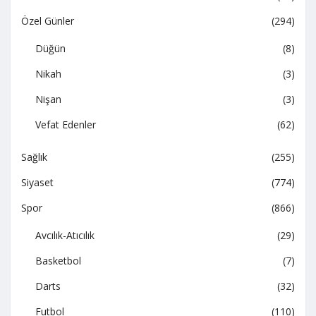
Özel Günler
(294)
Düğün
(8)
Nikah
(3)
Nişan
(3)
Vefat Edenler
(62)
Sağlık
(255)
Siyaset
(774)
Spor
(866)
Avcılık-Atıcılık
(29)
Basketbol
(7)
Darts
(32)
Futbol
(110)