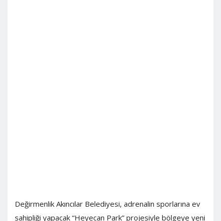
Değirmenlik Akıncılar Belediyesi, adrenalin sporlarına ev
sahipliği yapacak “Heyecan Park” projesiyle bölgeye yeni