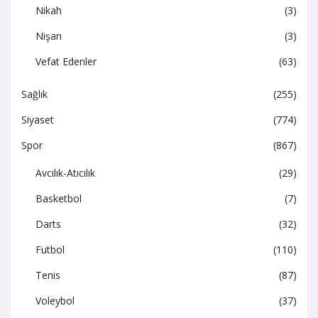
Nikah
(3)
Nişan
(3)
Vefat Edenler
(63)
Sağlık
(255)
Siyaset
(774)
Spor
(867)
Avcılık-Atıcılık
(29)
Basketbol
(7)
Darts
(32)
Futbol
(110)
Tenis
(87)
Voleybol
(37)