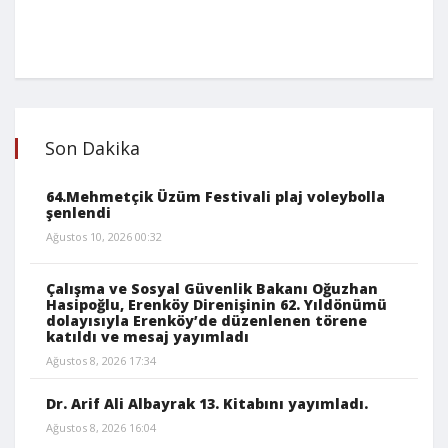
Son Dakika
64.Mehmetçik Üzüm Festivali plaj voleybolla
şenlendi
Ağustos 10, 2026 00:32
Çalışma ve Sosyal Güvenlik Bakanı Oğuzhan
Hasipoğlu, Erenköy Direnişinin 62. Yıldönümü
dolayısıyla Erenköy’de düzenlenen törene
katıldı ve mesaj yayımladı
Ağustos 8, 2026 17:34
Dr. Arif Ali Albayrak 13. Kitabını yayımladı.
Ağustos 8, 2026 16:04