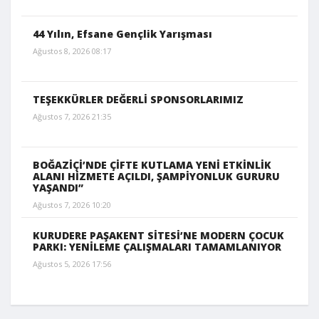
44 Yılın, Efsane Gençlik Yarışması
Ağustos 8, 2026 08:17
TEŞEKKÜRLER DEĞERLİ SPONSORLARIMIZ
Ağustos 7, 2026 21:35
BOĞAZİÇİ’NDE ÇİFTE KUTLAMA YENİ ETKİNLİK
ALANI HİZMETE AÇILDI, ŞAMPİYONLUK GURURU
YAŞANDI”
Ağustos 7, 2026 10:20
KURUDERE PAŞAKENT SİTESİ’NE MODERN ÇOCUK
PARKI: YENİLEME ÇALIŞMALARI TAMAMLANIYOR
Ağustos 5, 2026 17:56