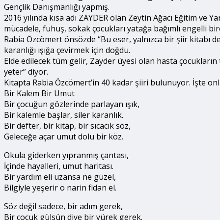
Gençlik Danışmanlığı yapmış.
2016 yılında kısa adı ZAYDER olan Zeytin Ağacı Eğitim ve Y
mücadele, fuhuş, sokak çocukları yatağa bağımlı engelli bireyl
Rabia Özcömert önsözde “Bu eser, yalnızca bir şiir kitabı de
karanlığı ışığa çevirmek için doğdu.
Elde edilecek tüm gelir, Zayder üyesi olan hasta çocukların
yeter” diyor.
Kitapta Rabia Özcömert’in 40 kadar şiiri bulunuyor. İşte onl
Bir Kalem Bir Umut
Bir çocuğun gözlerinde parlayan ışık,
Bir kalemle başlar, siler karanlık.
Bir defter, bir kitap, bir sıcacık söz,
Geleceğe açar umut dolu bir köz.
Okula giderken yıpranmış çantası,
İçinde hayalleri, umut haritası.
Bir yardım eli uzansa ne güzel,
Bilgiyle yeşerir o narin fidan el.
Söz değil sadece, bir adım gerek,
Bir çocuk gülsün diye bir yürek gerek.