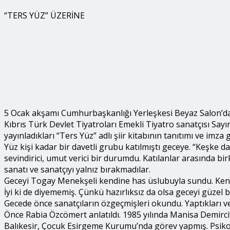
“TERS YÜZ” ÜZERİNE
5 Ocak akşamı Cumhurbaşkanlığı Yerleşkesi Beyaz Salon’da a
Kıbrıs Türk Devlet Tiyatroları Emekli Tiyatro sanatçısı Say
yayınladıkları “Ters Yüz” adlı şiir kitabının tanıtımı ve imza
Yüz kişi kadar bir davetli grubu katılmıştı geceye. “Keşke 
sevindirici, umut verici bir durumdu. Katılanlar arasında bi
sanatı ve sanatçıyı yalnız bırakmadılar.
Geceyi Togay Menekşeli kendine has üslubuyla sundu. Kendis
İyi ki de diyememiş. Çünkü hazırlıksız da olsa geceyi güzel b
Gecede önce sanatçıların özgeçmişleri okundu. Yaptıkları ve 
Önce Rabia Özcömert anlatıldı. 1985 yılında Manisa Demirci
Balıkesir, Çocuk Esirgeme Kurumu’nda görev yapmış. Psikolo