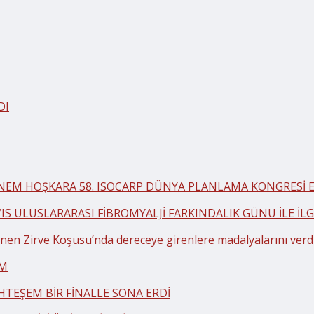
DI
BNEM HOŞKARA 58. ISOCARP DÜNYA PLANLAMA KONGRESİ EK
YIS ULUSLARARASI FİBROMYALJİ FARKINDALIK GÜNÜ İLE İ
en Zirve Koşusu’nda dereceye girenlere madalyalarını verd
AM
HTEŞEM BİR FİNALLE SONA ERDİ