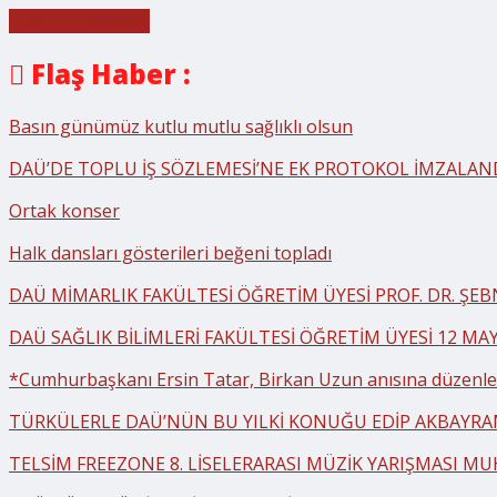
Cancel Preloader
Flaş Haber :
Basın günümüz kutlu mutlu sağlıklı olsun
DAÜ’DE TOPLU İŞ SÖZLEMESİ’NE EK PROTOKOL İMZALAN
Ortak konser
Halk dansları gösterileri beğeni topladı
DAÜ MİMARLIK FAKÜLTESİ ÖĞRETİM ÜYESİ PROF. DR. ŞE
DAÜ SAĞLIK BİLİMLERİ FAKÜLTESİ ÖĞRETİM ÜYESİ 12 MA
*Cumhurbaşkanı Ersin Tatar, Birkan Uzun anısına düzenlen
TÜRKÜLERLE DAÜ’NÜN BU YILKİ KONUĞU EDİP AKBAYR
TELSİM FREEZONE 8. LİSELERARASI MÜZİK YARIŞMASI MU