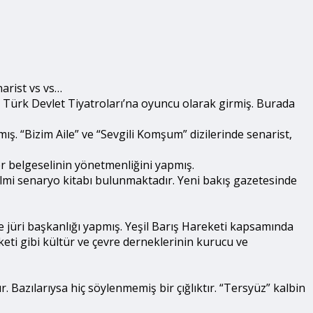
narist vs vs…
s Türk Devlet Tiyatroları’na oyuncu olarak girmiş. Burada
mış. “Bizim Aile” ve “Sevgili Komşum” dizilerinde senarist,
r belgeselinin yönetmenliğini yapmış.
filmi senaryo kitabı bulunmaktadır. Yeni bakış gazetesinde
ve jüri başkanlığı yapmış. Yeşil Barış Hareketi kapsamında
eti gibi kültür ve çevre derneklerinin kurucu ve
ır. Bazılarıysa hiç söylenmemiş bir çığlıktır. “Tersyüz” kalbin