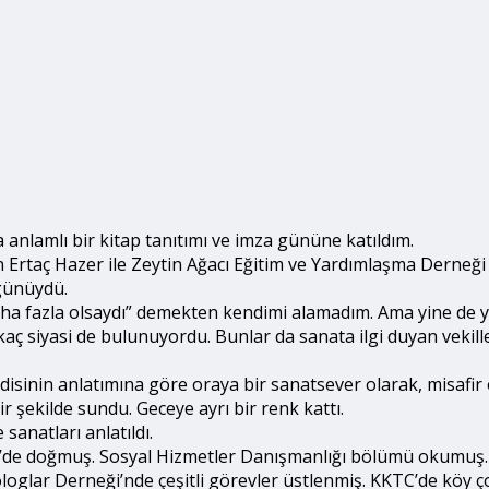
nlamlı bir kitap tanıtımı ve imza gününe katıldım.
ın Ertaç Hazer ile Zeytin Ağacı Eğitim ve Yardımlaşma Derneğ
 günüydü.
daha fazla olsaydı” demekten kendimi alamadım. Ama yine de yü
rkaç siyasi de bulunuyordu. Bunlar da sanata ilgi duyan vekil
inin anlatımına göre oraya bir sanatsever olarak, misafir o
ir şekilde sundu. Geceye ayrı bir renk kattı.
sanatları anlatıldı.
’de doğmuş. Sosyal Hizmetler Danışmanlığı bölümü okumuş. Kı
glar Derneği’nde çeşitli görevler üstlenmiş. KKTC’de köy çoc