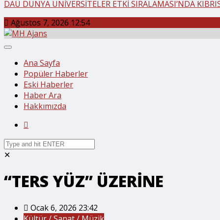
DAÜ DÜNYA ÜNİVERSİTELER ETKİ SIRALAMASI’NDA KIBRIS’
Ağustos 7, 2026 12:54
Ana Sayfa
Popüler Haberler
Eski Haberler
Haber Ara
Hakkımızda
✕
“TERS YÜZ” ÜZERİNE
Ocak 6, 2026 23:42
Kültür / Sanat / Müzik