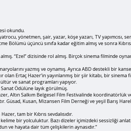
yesi okundu.
yatrocu, yönetmen, şair, yazar, köşe yazarı, TV yapımcısı, se
etme Bölümü üçüncü sınıfa kadar eğitim almış ve sonra Kıbrı
almış. “Ezel” dizisinde rol almış. Birçok sinema filminde oyna
aryolarını yazmış ve oynamış. Ayrıca ABD destekli bir kanse
r olan Ertaç Hazer’in yayınlanmış bir şiir kitabı, bir sinema 
ültür ve sanat programları yapıyor.
5 Sanat Ödülüne layık görülmüş.
azer, Altın Salkım Belgesel Film Festivalinde koordinatörlük 
tır. Güsad, Kusan, Mizansen Film Derneği ve yeşil Barış Harek
 Hazer, tam bir Kıbrıs sevdalısıdır.
elime bir yolculuktur. Bazı dizeler içimizdeki sessizliği anlat
un ve hayata dair tüm çelişkilerin aynasıdır.”