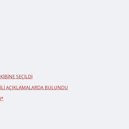
İBİNE SEÇİLDİ
LGİLİ AÇIKLAMALARDA BULUNDU
i*