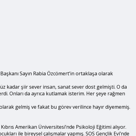
i Başkanı Sayın Rabia Özcömert’in ortaklaşa olarak
z kadar şiir sever insan, sanat sever dost gelmişti. O da
lerdi. Onları da ayrıca kutlamak isterim. Her şeye rağmen
larak gelmiş ve fakat bu görev verilince hayır diyememiş.
brıs Amerikan Üniversitesi’nde Psikoloji Eğitimi alıyor.
ukları ile bireysel çalışmalar yapmış. SOS Gençlik Evi’nde