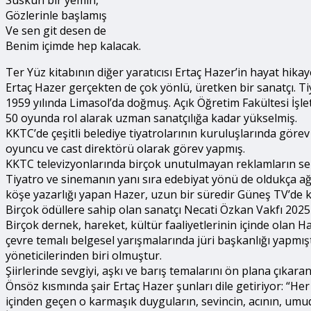
Gözlerinle başlamış
Ve sen git desen de
Benim içimde hep kalacak.
Ter Yüz kitabının diğer yaratıcısı Ertaç Hazer’in hayat hika
Ertaç Hazer gerçekten de çok yönlü, üretken bir sanatçı. Ti
1959 yılında Limasol’da doğmuş. Açık Öğretim Fakültesi İşl
50 oyunda rol alarak uzman sanatçılığa kadar yükselmiş.
KKTC’de çeşitli belediye tiyatrolarının kuruluşlarında görev 
oyuncu ve cast direktörü olarak görev yapmış.
KKTC televizyonlarında birçok unutulmayan reklamların sen
Tiyatro ve sinemanın yanı sıra edebiyat yönü de oldukça ağı
köşe yazarlığı yapan Hazer, uzun bir süredir Güneş TV’de k
Birçok ödüllere sahip olan sanatçı Necati Özkan Vakfı 202
Birçok dernek, hareket, kültür faaliyetlerinin içinde olan H
çevre temalı belgesel yarışmalarında jüri başkanlığı yapmış
yöneticilerinden biri olmuştur.
Şiirlerinde sevgiyi, aşkı ve barış temalarını ön plana çıkaran
Önsöz kısmında şair Ertaç Hazer şunları dile getiriyor: “Her k
içinden geçen o karmaşık duyguların, sevincin, acının, umud