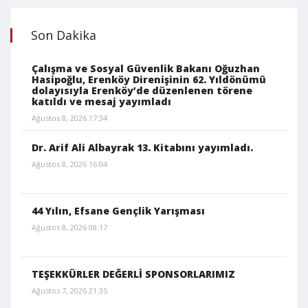
Son Dakika
Çalışma ve Sosyal Güvenlik Bakanı Oğuzhan
Hasipoğlu, Erenköy Direnişinin 62. Yıldönümü
dolayısıyla Erenköy’de düzenlenen törene
katıldı ve mesaj yayımladı
Ağustos 8, 2026 17:34
Dr. Arif Ali Albayrak 13. Kitabını yayımladı.
Ağustos 8, 2026 16:04
44 Yılın, Efsane Gençlik Yarışması
Ağustos 8, 2026 08:17
TEŞEKKÜRLER DEĞERLİ SPONSORLARIMIZ
Ağustos 7, 2026 21:35