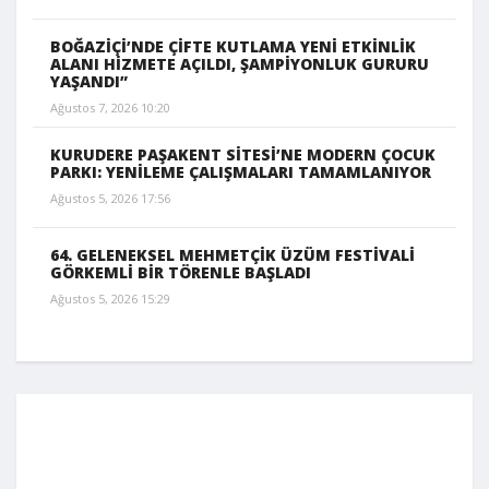
BOĞAZİÇİ’NDE ÇİFTE KUTLAMA YENİ ETKİNLİK
ALANI HİZMETE AÇILDI, ŞAMPİYONLUK GURURU
YAŞANDI”
Ağustos 7, 2026 10:20
KURUDERE PAŞAKENT SİTESİ’NE MODERN ÇOCUK
PARKI: YENİLEME ÇALIŞMALARI TAMAMLANIYOR
Ağustos 5, 2026 17:56
64. GELENEKSEL MEHMETÇİK ÜZÜM FESTİVALİ
GÖRKEMLİ BİR TÖRENLE BAŞLADI
Ağustos 5, 2026 15:29