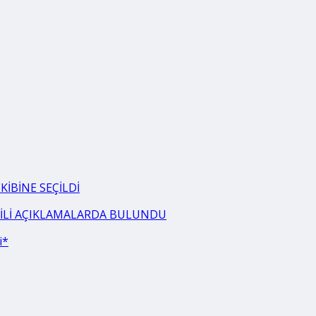
İBİNE SEÇİLDİ
LGİLİ AÇIKLAMALARDA BULUNDU
i*