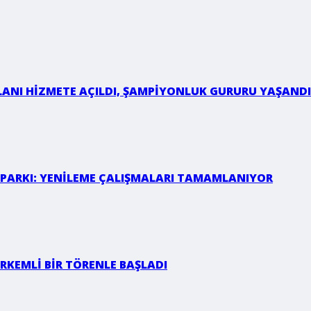
LANI HİZMETE AÇILDI, ŞAMPİYONLUK GURURU YAŞANDI
 PARKI: YENİLEME ÇALIŞMALARI TAMAMLANIYOR
RKEMLİ BİR TÖRENLE BAŞLADI