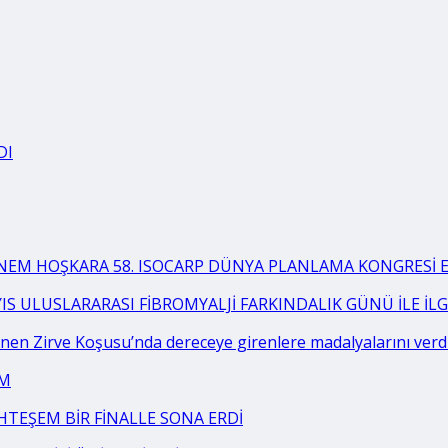
DI
BNEM HOŞKARA 58. ISOCARP DÜNYA PLANLAMA KONGRESİ EK
YIS ULUSLARARASI FİBROMYALJİ FARKINDALIK GÜNÜ İLE İ
en Zirve Koşusu’nda dereceye girenlere madalyalarını verd
AM
HTEŞEM BİR FİNALLE SONA ERDİ