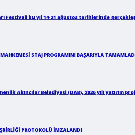
rı Festivali bu yıl 14-21 ağustos tarihlerinde gerçekleş
 MAHKEMESİ STAJ PROGRAMINI BAŞARIYLA TAMAMLAD
enlik Akıncılar Belediyesi (DAB), 2026 yılı yatırım p
 İŞBİRLİĞİ PROTOKOLÜ İMZALANDI