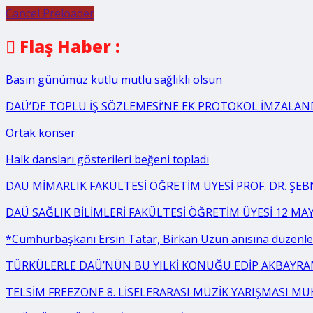
Cancel Preloader
Flaş Haber :
Basın günümüz kutlu mutlu sağlıklı olsun
DAÜ’DE TOPLU İŞ SÖZLEMESİ’NE EK PROTOKOL İMZALAN
Ortak konser
Halk dansları gösterileri beğeni topladı
DAÜ MİMARLIK FAKÜLTESİ ÖĞRETİM ÜYESİ PROF. DR. ŞE
DAÜ SAĞLIK BİLİMLERİ FAKÜLTESİ ÖĞRETİM ÜYESİ 12 MA
*Cumhurbaşkanı Ersin Tatar, Birkan Uzun anısına düzenlen
TÜRKÜLERLE DAÜ’NÜN BU YILKİ KONUĞU EDİP AKBAYR
TELSİM FREEZONE 8. LİSELERARASI MÜZİK YARIŞMASI MU