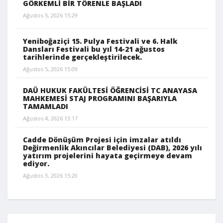
GÖRKEMLİ BİR TÖRENLE BAŞLADI
Ağustos 5, 2026 15:29
Yeniboğaziçi 15. Pulya Festivali ve 6. Halk
Dansları Festivali bu yıl 14-21 ağustos
tarihlerinde gerçekleştirilecek.
Ağustos 5, 2026 15:09
DAÜ HUKUK FAKÜLTESİ ÖĞRENCİSİ TC ANAYASA
MAHKEMESİ STAJ PROGRAMINI BAŞARIYLA
TAMAMLADI
Ağustos 4, 2026 13:17
Cadde Dönüşüm Projesi için imzalar atıldı
Değirmenlik Akıncılar Belediyesi (DAB), 2026 yılı
yatırım projelerini hayata geçirmeye devam
ediyor.
Ağustos 3, 2026 15:20