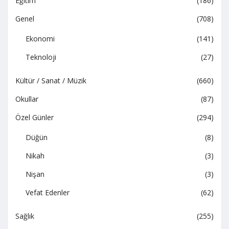
Eğitim
(186)
Genel
(708)
Ekonomi
(141)
Teknoloji
(27)
Kültür / Sanat / Müzik
(660)
Okullar
(87)
Özel Günler
(294)
Düğün
(8)
Nikah
(3)
Nişan
(3)
Vefat Edenler
(62)
Sağlık
(255)