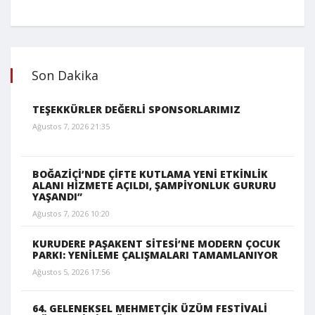
Son Dakika
TEŞEKKÜRLER DEĞERLİ SPONSORLARIMIZ
Ağustos 7, 2026 21:35
BOĞAZİÇİ’NDE ÇİFTE KUTLAMA YENİ ETKİNLİK
ALANI HİZMETE AÇILDI, ŞAMPİYONLUK GURURU
YAŞANDI”
Ağustos 7, 2026 10:20
KURUDERE PAŞAKENT SİTESİ’NE MODERN ÇOCUK
PARKI: YENİLEME ÇALIŞMALARI TAMAMLANIYOR
Ağustos 5, 2026 17:56
64. GELENEKSEL MEHMETÇİK ÜZÜM FESTİVALİ