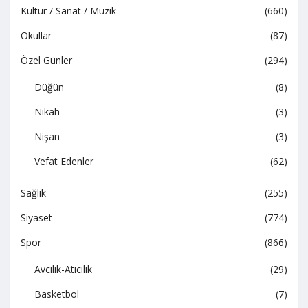
Kültür / Sanat / Müzik
(660)
Okullar
(87)
Özel Günler
(294)
Düğün
(8)
Nikah
(3)
Nişan
(3)
Vefat Edenler
(62)
Sağlık
(255)
Siyaset
(774)
Spor
(866)
Avcılık-Atıcılık
(29)
Basketbol
(7)