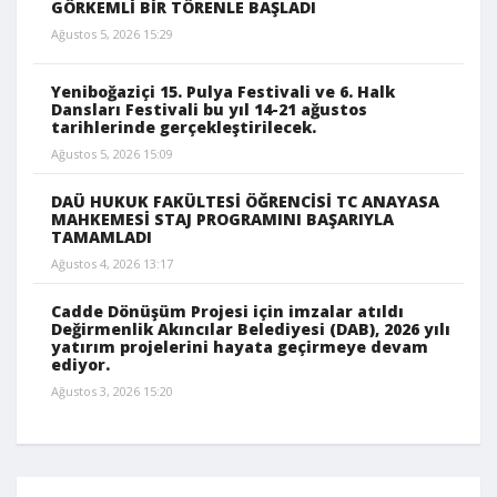
GÖRKEMLİ BİR TÖRENLE BAŞLADI
Ağustos 5, 2026 15:29
Yeniboğaziçi 15. Pulya Festivali ve 6. Halk
Dansları Festivali bu yıl 14-21 ağustos
tarihlerinde gerçekleştirilecek.
Ağustos 5, 2026 15:09
DAÜ HUKUK FAKÜLTESİ ÖĞRENCİSİ TC ANAYASA
MAHKEMESİ STAJ PROGRAMINI BAŞARIYLA
TAMAMLADI
Ağustos 4, 2026 13:17
Cadde Dönüşüm Projesi için imzalar atıldı
Değirmenlik Akıncılar Belediyesi (DAB), 2026 yılı
yatırım projelerini hayata geçirmeye devam
ediyor.
Ağustos 3, 2026 15:20