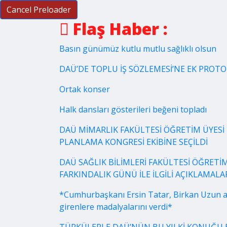
Cancel Preloader
Flaş Haber :
Basın günümüz kutlu mutlu sağlıklı olsun
DAÜ’DE TOPLU İŞ SÖZLEMESİ’NE EK PROT
Ortak konser
Halk dansları gösterileri beğeni topladı
DAÜ MİMARLIK FAKÜLTESİ ÖĞRETİM ÜYESİ 
PLANLAMA KONGRESİ EKİBİNE SEÇİLDİ
DAÜ SAĞLIK BİLİMLERİ FAKÜLTESİ ÖĞRETİM
FARKINDALIK GÜNÜ İLE İLGİLİ AÇIKLAMA
*Cumhurbaşkanı Ersin Tatar, Birkan Uzun a
girenlere madalyalarını verdi*