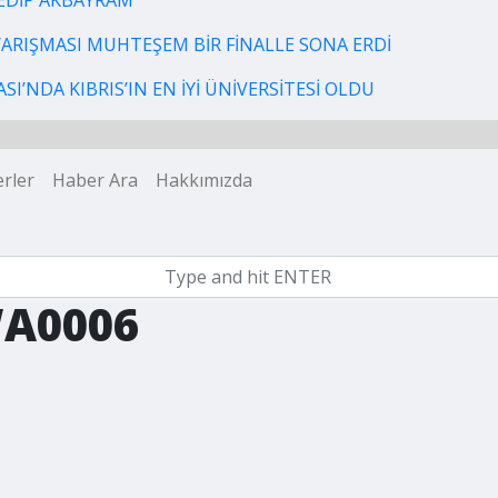
EDİP AKBAYRAM
 YARIŞMASI MUHTEŞEM BİR FİNALLE SONA ERDİ
I’NDA KIBRIS’IN EN İYİ ÜNİVERSİTESİ OLDU
rler
Haber Ara
Hakkımızda
WA0006