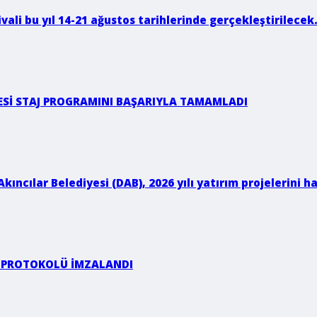
ivali bu yıl 14-21 ağustos tarihlerinde gerçekleştirilecek
ESİ STAJ PROGRAMINI BAŞARIYLA TAMAMLADI
kıncılar Belediyesi (DAB), 2026 yılı yatırım projelerini
Ğİ PROTOKOLÜ İMZALANDI