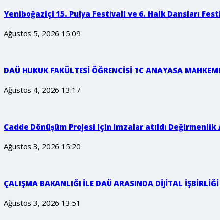
Yeniboğaziçi 15. Pulya Festivali ve 6. Halk Dansları Fest
Ağustos 5, 2026 15:09
DAÜ HUKUK FAKÜLTESİ ÖĞRENCİSİ TC ANAYASA MAHKEM
Ağustos 4, 2026 13:17
Cadde Dönüşüm Projesi için imzalar atıldı Değirmenlik A
Ağustos 3, 2026 15:20
ÇALIŞMA BAKANLIĞI İLE DAÜ ARASINDA DİJİTAL İŞBİRLİ
Ağustos 3, 2026 13:51