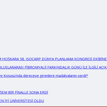
M HOŞKARA 58. ISOCARP DÜNYA PLANLAMA KONGRESİ EKİBİNE 
 ULUSLARARASI FİBROMYALJİ FARKINDALIK GÜNÜ İLE İLGİLİ A
ve Koşusu’nda dereceye girenlere madalyalarını verdi*
ŞEM BİR FİNALLE SONA ERDİ
N İYİ ÜNİVERSİTESİ OLDU