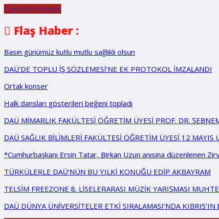
Cancel Preloader
Flaş Haber :
Basın günümüz kutlu mutlu sağlıklı olsun
DAÜ’DE TOPLU İŞ SÖZLEMESİ’NE EK PROTOKOL İMZALANDI
Ortak konser
Halk dansları gösterileri beğeni topladı
DAÜ MİMARLIK FAKÜLTESİ ÖĞRETİM ÜYESİ PROF. DR. ŞEBNE
DAÜ SAĞLIK BİLİMLERİ FAKÜLTESİ ÖĞRETİM ÜYESİ 12 MAYIS
*Cumhurbaşkanı Ersin Tatar, Birkan Uzun anısına düzenlenen Zir
TÜRKÜLERLE DAÜ’NÜN BU YILKİ KONUĞU EDİP AKBAYRAM
TELSİM FREEZONE 8. LİSELERARASI MÜZİK YARIŞMASI MUHTE
DAÜ DÜNYA ÜNİVERSİTELER ETKİ SIRALAMASI’NDA KIBRIS’IN E