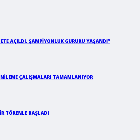
METE AÇILDI, ŞAMPİYONLUK GURURU YAŞANDI”
YENİLEME ÇALIŞMALARI TAMAMLANIYOR
İR TÖRENLE BAŞLADI