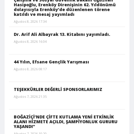
Hasipoğlu, Erenköy Direnişinin 62. Yıldönümü
dolayısıyla Erenköy’de düzenlenen törene
katıldı ve mesaj yayımladı
Ağustos 8, 2026 17:34
Dr. Arif Ali Albayrak 13. Kitabını yayımladı.
Ağustos 8, 2026 16:04
44 Yılın, Efsane Gençlik Yarışması
Ağustos 8, 2026 08:17
TEŞEKKÜRLER DEĞERLİ SPONSORLARIMIZ
Ağustos 7, 2026 21:35
BOĞAZİÇİ’NDE ÇİFTE KUTLAMA YENİ ETKİNLİK
ALANI HİZMETE AÇILDI, ŞAMPİYONLUK GURURU
YAŞANDI”
Ağustos 7, 2026 10:20