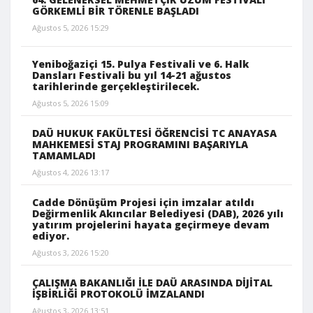
GÖRKEMLİ BİR TÖRENLE BAŞLADI
Ağustos 5, 2026 15:29
Yeniboğaziçi 15. Pulya Festivali ve 6. Halk
Dansları Festivali bu yıl 14-21 ağustos
tarihlerinde gerçekleştirilecek.
Ağustos 5, 2026 15:09
DAÜ HUKUK FAKÜLTESİ ÖĞRENCİSİ TC ANAYASA
MAHKEMESİ STAJ PROGRAMINI BAŞARIYLA
TAMAMLADI
Ağustos 4, 2026 13:17
Cadde Dönüşüm Projesi için imzalar atıldı
Değirmenlik Akıncılar Belediyesi (DAB), 2026 yılı
yatırım projelerini hayata geçirmeye devam
ediyor.
Ağustos 3, 2026 15:20
ÇALIŞMA BAKANLIĞI İLE DAÜ ARASINDA DİJİTAL
İŞBİRLİĞİ PROTOKOLÜ İMZALANDI
Ağustos 3, 2026 13:51