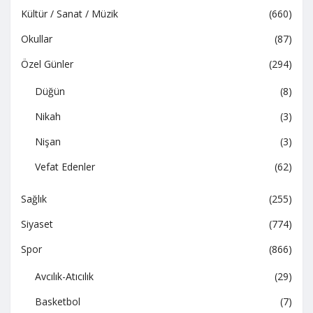
Kültür / Sanat / Müzik
(660)
Okullar
(87)
Özel Günler
(294)
Düğün
(8)
Nikah
(3)
Nişan
(3)
Vefat Edenler
(62)
Sağlık
(255)
Siyaset
(774)
Spor
(866)
Avcılık-Atıcılık
(29)
Basketbol
(7)