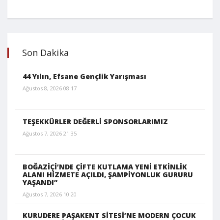
Son Dakika
44 Yılın, Efsane Gençlik Yarışması
Ağustos 8, 2026 08:17
TEŞEKKÜRLER DEĞERLİ SPONSORLARIMIZ
Ağustos 7, 2026 21:35
BOĞAZİÇİ’NDE ÇİFTE KUTLAMA YENİ ETKİNLİK
ALANI HİZMETE AÇILDI, ŞAMPİYONLUK GURURU
YAŞANDI”
Ağustos 7, 2026 10:20
KURUDERE PAŞAKENT SİTESİ’NE MODERN ÇOCUK