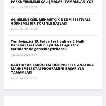
PARKI: YENİLEME ÇALIŞMALARI TAMAMLANIYOR
Ağustos 5, 2026 17:56
64. GELENEKSEL MEHMETÇİK ÜZÜM FESTİVALİ
GÖRKEMLİ BİR TÖRENLE BAŞLADI
Ağustos 5, 2026 15:29
Yeniboğaziçi 15. Pulya Festivali ve 6. Halk
Dansları Festivali bu yıl 14-21 ağustos
tarihlerinde gerçekleştirilecek.
Ağustos 5, 2026 15:09
DAÜ HUKUK FAKÜLTESİ ÖĞRENCİSİ TC ANAYASA
MAHKEMESİ STAJ PROGRAMINI BAŞARIYLA
TAMAMLADI
Ağustos 4, 2026 13:17