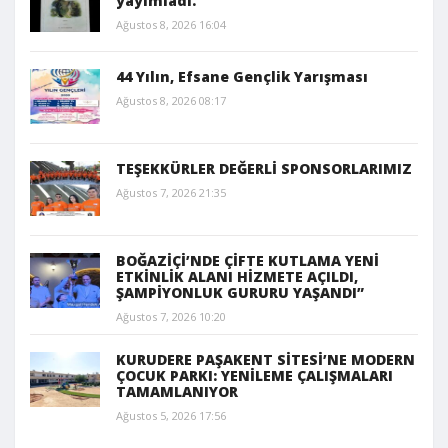
yayımladı.
Ağustos 8, 2026 16:04
44 Yılın, Efsane Gençlik Yarışması
Ağustos 8, 2026 08:17
TEŞEKKÜRLER DEĞERLİ SPONSORLARIMIZ
Ağustos 7, 2026 21:35
BOĞAZİÇİ’NDE ÇİFTE KUTLAMA YENİ
ETKİNLİK ALANI HİZMETE AÇILDI,
ŞAMPİYONLUK GURURU YAŞANDI”
Ağustos 7, 2026 10:20
KURUDERE PAŞAKENT SİTESİ’NE MODERN
ÇOCUK PARKI: YENİLEME ÇALIŞMALARI
TAMAMLANIYOR
Ağustos 5, 2026 17:56