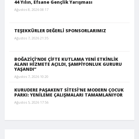
44 Yılın, Efsane Gençlik Yarışması
Ağustos 8, 2026 08:17
TEŞEKKÜRLER DEĞERLİ SPONSORLARIMIZ
Ağustos 7, 2026 21:35
BOĞAZİÇİ’NDE ÇİFTE KUTLAMA YENİ ETKİNLİK
ALANI HİZMETE AÇILDI, ŞAMPİYONLUK GURURU
YAŞANDI”
Ağustos 7, 2026 10:20
KURUDERE PAŞAKENT SİTESİ’NE MODERN ÇOCUK
PARKI: YENİLEME ÇALIŞMALARI TAMAMLANIYOR
Ağustos 5, 2026 17:56