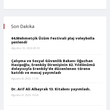
Son Dakika
64.Mehmetçik Üzüm Festivali plaj voleybolla
şenlendi
Ağustos 10, 2026 00:32
Çalışma ve Sosyal Güvenlik Bakanı Oğuzhan
Hasipoğlu, Erenköy Direnişinin 62. Yıldönümü
dolayısıyla Erenköy’de düzenlenen törene
katıldı ve mesaj yayımladı
Ağustos 8, 2026 17:34
Dr. Arif Ali Albayrak 13. Kitabını yayımladı.
Ağustos 8, 2026 16:04