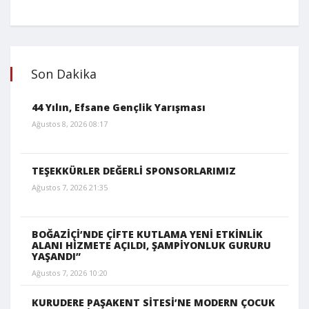
Son Dakika
44 Yılın, Efsane Gençlik Yarışması
Ağustos 8, 2026 08:17
TEŞEKKÜRLER DEĞERLİ SPONSORLARIMIZ
Ağustos 7, 2026 21:35
BOĞAZİÇİ’NDE ÇİFTE KUTLAMA YENİ ETKİNLİK
ALANI HİZMETE AÇILDI, ŞAMPİYONLUK GURURU
YAŞANDI”
Ağustos 7, 2026 10:20
KURUDERE PAŞAKENT SİTESİ’NE MODERN ÇOCUK