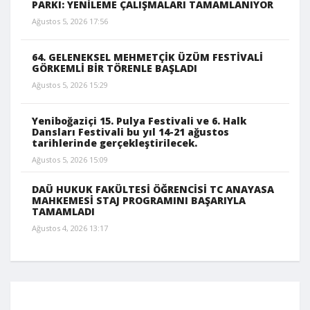
PARKI: YENİLEME ÇALIŞMALARI TAMAMLANIYOR
Ağustos 5, 2026 17:56
64. GELENEKSEL MEHMETÇİK ÜZÜM FESTİVALİ
GÖRKEMLİ BİR TÖRENLE BAŞLADI
Ağustos 5, 2026 15:29
Yeniboğaziçi 15. Pulya Festivali ve 6. Halk
Dansları Festivali bu yıl 14-21 ağustos
tarihlerinde gerçekleştirilecek.
Ağustos 5, 2026 15:09
DAÜ HUKUK FAKÜLTESİ ÖĞRENCİSİ TC ANAYASA
MAHKEMESİ STAJ PROGRAMINI BAŞARIYLA
TAMAMLADI
Ağustos 4, 2026 13:17