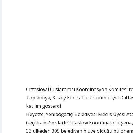
Cittaslow Uluslararası Koordinasyon Komitesi to
Toplantıya, Kuzey Kıbrıs Türk Cumhuriyeti Citt
katılım gösterdi.
Heyette; Yeniboğaziçi Belediyesi Meclis Üyesi A
Geçitkale–Serdarlı Cittaslow Koordinatörü Şena
33 ülkeden 305 belediyenin üye olduğu bu öneml