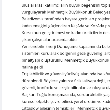
uluslararası katılımcıların büyük beğenisini to
vurgulayarak Mehmetçik Büyükkonuk Belediyesi’n
Belediyemiz tarafından hayata geçirilen projeler a
kadın emeğini güçlendiren KeçAda ve KozAda proj
Kursu’nun geliştirilmesi ve kadın üreticilerin de
çıkan çalışmalar arasında oldu.
Yenilenebilir Enerji Dönüşümü kapsamında belediy
sistemleri kurularak bölgenin gece güvenliği artır
bir altyapı oluşturuldu. Mehmetçik Büyükkonuk Be
haline geldi.
Erişilebilirlik ve güvenli yürüyüş alanında ise kö
düzenlendi. Böylece yalnızca fiziki altyapı değil, t
güvenli, konforlu ve erişilebilir alanlar oluştur
Başkan Tuğlu konuşmasında, sürdürülebilir yaşa
küresel ölçekte çevre bilinci, yerel üretim ve kad
Cittaslow ailesinin temsilcileri, Mehmetçik Büyük