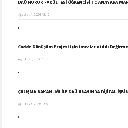
DAÜ HUKUK FAKÜLTESİ ÖĞRENCİSİ TC ANAYASA MA
Ağustos 4, 2026 13:17
Cadde Dönüşüm Projesi için imzalar atıldı Değirmen
Ağustos 3, 2026 15:20
ÇALIŞMA BAKANLIĞI İLE DAÜ ARASINDA DİJİTAL İŞB
Ağustos 3, 2026 13:51