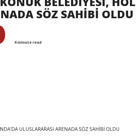
KONUK BELEDİYESİ, HO
NADA SÖZ SAHİBİ OLDU
4 minute read
NDA’DA ULUSLARARASI ARENADA SÖZ SAHİBİ OLDU