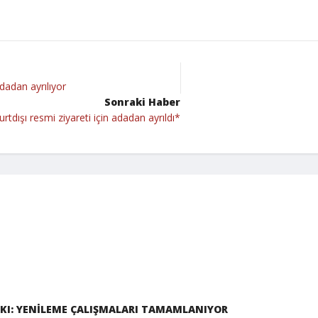
adan ayrılıyor
Sonraki Haber
dışı resmi ziyareti için adadan ayrıldı*
KI: YENİLEME ÇALIŞMALARI TAMAMLANIYOR