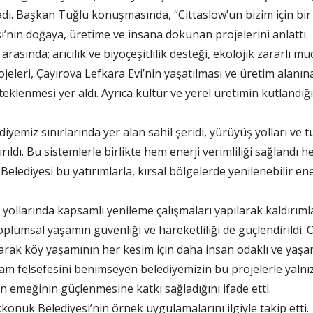
pladı. Başkan Tuğlu konuşmasında, “Cittaslow’un bizim için b
in doğaya, üretime ve insana dokunan projelerini anlattı.
rasında; arıcılık ve biyoçeşitlilik desteği, ekolojik zararlı m
eleri, Çayırova Lefkara Evi’nin yaşatılması ve üretim alanı
steklenmesi yer aldı. Ayrıca kültür ve yerel üretimin kutlandığ
emiz sınırlarında yer alan sahil şeridi, yürüyüş yolları ve t
ıldı. Bu sistemlerle birlikte hem enerji verimliliği sağlandı 
lediyesi bu yatırımlarla, kırsal bölgelerde yenilenebilir ene
y yollarında kapsamlı yenileme çalışmaları yapılarak kaldırıml
oplumsal yaşamın güvenliği ve hareketliliği de güçlendirildi. Öz
ularak köy yaşamının her kesim için daha insan odaklı ve yaşan
m felsefesini benimseyen belediyemizin bu projelerle yalnı
ın emeğinin güçlenmesine katkı sağladığını ifade etti.
konuk Belediyesi’nin örnek uygulamalarını ilgiyle takip etti.