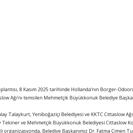
plantısı, 8 Kasım 2025 tarihinde Hollanda’nın Borger-Odoorn 
aslow Ağı’nı temsilen Mehmetçik Büyükkonuk Belediye Başka
talay Talaykurt, Yeniboğaziçi Belediyesi ve KKTC Cittaslow 
y Tekiner ve Mehmetçik Büyükkonuk Belediyesi Cittaslow Ko
i organizasyonda, Belediye Başkanımız Dr. Fatma Çimen Tuğlu