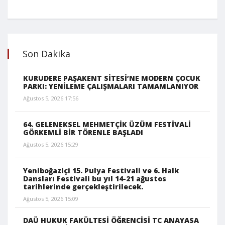
Son Dakika
KURUDERE PAŞAKENT SİTESİ’NE MODERN ÇOCUK
PARKI: YENİLEME ÇALIŞMALARI TAMAMLANIYOR
Ağustos 5, 2026 17:56
64. GELENEKSEL MEHMETÇİK ÜZÜM FESTİVALİ
GÖRKEMLİ BİR TÖRENLE BAŞLADI
Ağustos 5, 2026 15:29
Yeniboğaziçi 15. Pulya Festivali ve 6. Halk
Dansları Festivali bu yıl 14-21 ağustos
tarihlerinde gerçekleştirilecek.
Ağustos 5, 2026 15:09
DAÜ HUKUK FAKÜLTESİ ÖĞRENCİSİ TC ANAYASA