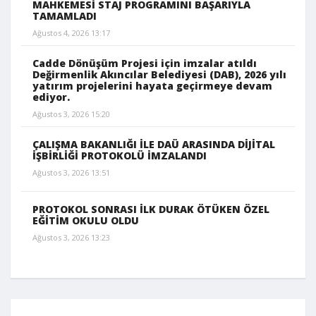
MAHKEMESİ STAJ PROGRAMINI BAŞARIYLA
TAMAMLADI
Ağustos 4, 2026 13:17
Cadde Dönüşüm Projesi için imzalar atıldı
Değirmenlik Akıncılar Belediyesi (DAB), 2026 yılı
yatırım projelerini hayata geçirmeye devam
ediyor.
Ağustos 3, 2026 15:20
ÇALIŞMA BAKANLIĞI İLE DAÜ ARASINDA DİJİTAL
İŞBİRLİĞİ PROTOKOLÜ İMZALANDI
Ağustos 3, 2026 13:51
PROTOKOL SONRASI İLK DURAK ÖTÜKEN ÖZEL
EĞİTİM OKULU OLDU
Ağustos 3, 2026 13:23