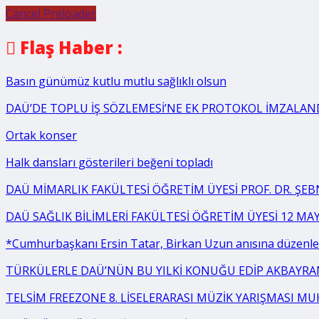
Cancel Preloader
Flaş Haber :
Basın günümüz kutlu mutlu sağlıklı olsun
DAÜ’DE TOPLU İŞ SÖZLEMESİ’NE EK PROTOKOL İMZALAN
Ortak konser
Halk dansları gösterileri beğeni topladı
DAÜ MİMARLIK FAKÜLTESİ ÖĞRETİM ÜYESİ PROF. DR. ŞE
DAÜ SAĞLIK BİLİMLERİ FAKÜLTESİ ÖĞRETİM ÜYESİ 12 MA
*Cumhurbaşkanı Ersin Tatar, Birkan Uzun anısına düzenlen
TÜRKÜLERLE DAÜ’NÜN BU YILKİ KONUĞU EDİP AKBAYR
TELSİM FREEZONE 8. LİSELERARASI MÜZİK YARIŞMASI MU