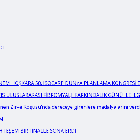
DI
BNEM HOŞKARA 58. ISOCARP DÜNYA PLANLAMA KONGRESİ EK
YIS ULUSLARARASI FİBROMYALJİ FARKINDALIK GÜNÜ İLE İ
en Zirve Koşusu’nda dereceye girenlere madalyalarını verd
AM
HTEŞEM BİR FİNALLE SONA ERDİ