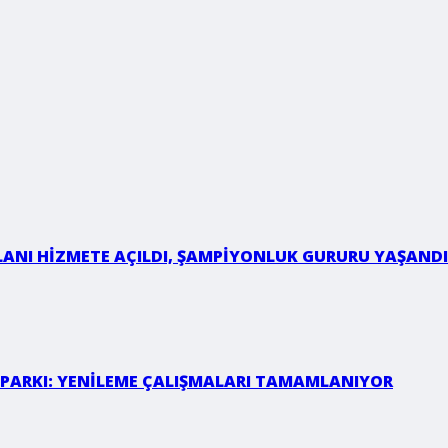
LANI HİZMETE AÇILDI, ŞAMPİYONLUK GURURU YAŞANDI
 PARKI: YENİLEME ÇALIŞMALARI TAMAMLANIYOR