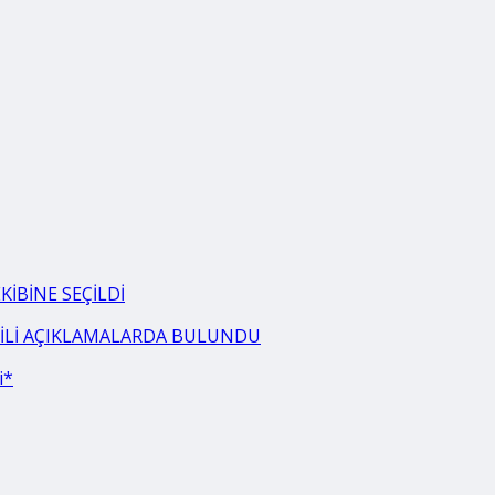
İBİNE SEÇİLDİ
LGİLİ AÇIKLAMALARDA BULUNDU
i*