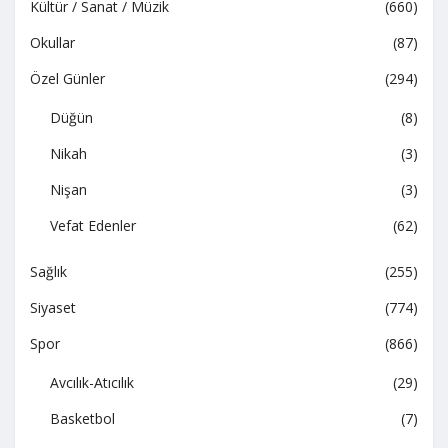
Kültür / Sanat / Müzik
(660)
Okullar
(87)
Özel Günler
(294)
Düğün
(8)
Nikah
(3)
Nişan
(3)
Vefat Edenler
(62)
Sağlık
(255)
Siyaset
(774)
Spor
(866)
Avcılık-Atıcılık
(29)
Basketbol
(7)