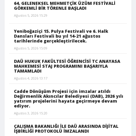
64. GELENEKSEL MEHMETÇİK ÜZÜM FESTİVALİ
GÖRKEMLİ BİR TÖRENLE BAŞLADI
Ağustos 5, 2026 15:29
Yeniboğaziçi 15. Pulya Festivali ve 6. Halk
Dansları Festivali bu yıl 14-21 ağustos
tarihlerinde gerçekleştirilecek.
Ağustos 5, 2026 15:09
DAÜ HUKUK FAKÜLTESİ ÖĞRENCİSİ TC ANAYASA
MAHKEMESİ STAJ PROGRAMINI BAŞARIYLA
TAMAMLADI
Ağustos 4, 2026 13:17
Cadde Dönüşüm Projesi için imzalar atıldı
Değirmenlik Akıncılar Belediyesi (DAB), 2026 yılı
yatırım projelerini hayata geçirmeye devam
ediyor.
Ağustos 3, 2026 15:20
ÇALIŞMA BAKANLIĞI İLE DAÜ ARASINDA DİJİTAL
İŞBİRLİĞİ PROTOKOLÜ İMZALANDI