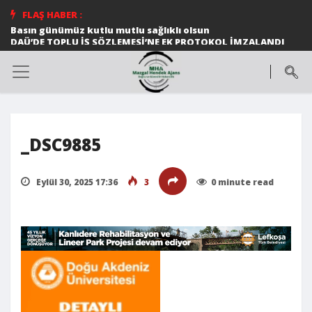
FLAŞ HABER :
Basın günümüz kutlu mutlu sağlıklı olsun
DAÜ’DE TOPLU İŞ SÖZLEMESİ’NE EK PROTOKOL İMZALANDI
Ortak konser
Halk dansları gösterileri beğeni topladı
DAÜ MİMARLIK FAKÜLTESİ ÖĞRETİM ÜYESİ PROF. DR.
ŞEBNEM HOŞKARA 58. ISOCARP DÜNYA PLANLAMA
KONGRESİ EKİBİNE SEÇİLDİ
DAÜ SAĞLIK BİLİMLERİ FAKÜLTESİ ÖĞRETİM ÜYESİ 12
MAYIS ULUSLARARASI FİBROMYALJİ FARKINDALIK GÜNÜ
İLE İLGİLİ AÇIKLAMALARDA BULUNDU
_DSC9885
*Cumhurbaşkanı Ersin Tatar, Birkan Uzun anısına
düzenlenen Zirve Koşusu’nda dereceye girenlere
madalyalarını verdi*
Eylül 30, 2025 17:36
3
0 minute read
TÜRKÜLERLE DAÜ’NÜN BU YILKİ KONUĞU EDİP AKBAYRAM
TELSİM FREEZONE 8. LİSELERARASI MÜZİK YARIŞMASI
MUHTEŞEM BİR FİNALLE SONA ERDİ
DAÜ DÜNYA ÜNİVERSİTELER ETKİ SIRALAMASI’NDA
KIBRIS’IN EN İYİ ÜNİVERSİTESİ OLDU