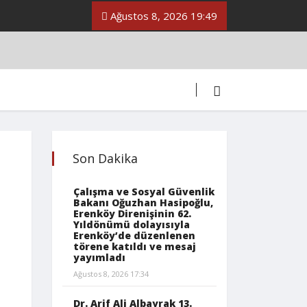
Ağustos 8, 2026 19:49
Son Dakika
Çalışma ve Sosyal Güvenlik
Bakanı Oğuzhan Hasipoğlu,
Erenköy Direnişinin 62.
Yıldönümü dolayısıyla
Erenköy’de düzenlenen
törene katıldı ve mesaj
yayımladı
Ağustos 8, 2026 17:34
Dr. Arif Ali Albayrak 13.