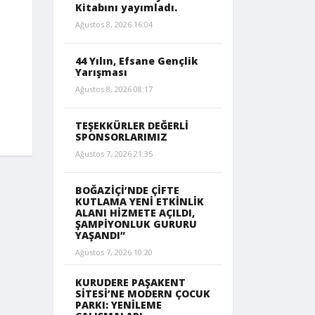
Kitabını yayımladı.
Ağustos 8, 2026 16:04
44 Yılın, Efsane Gençlik
Yarışması
Ağustos 8, 2026 08:17
TEŞEKKÜRLER DEĞERLİ
SPONSORLARIMIZ
Ağustos 7, 2026 21:35
BOĞAZİÇİ’NDE ÇİFTE
KUTLAMA YENİ ETKİNLİK
ALANI HİZMETE AÇILDI,
ŞAMPİYONLUK GURURU
YAŞANDI”
Ağustos 7, 2026 10:20
KURUDERE PAŞAKENT
SİTESİ’NE MODERN ÇOCUK
PARKI: YENİLEME