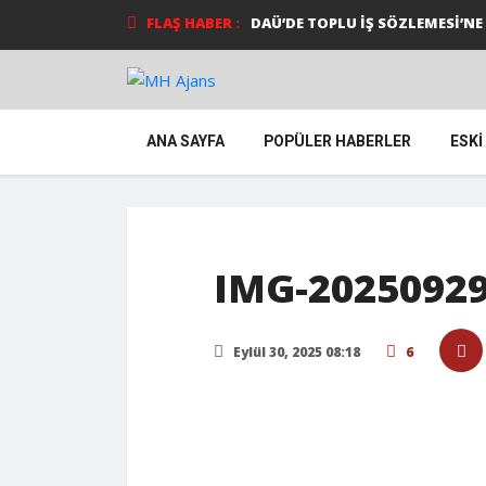
FLAŞ HABER :
DAÜ’DE TOPLU İŞ SÖZLEMESİ’N
ANA SAYFA
POPÜLER HABERLER
ESKI
IMG-2025092
Eylül 30, 2025 08:18
6