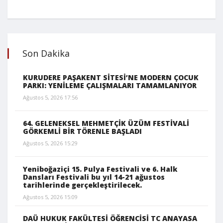
Son Dakika
KURUDERE PAŞAKENT SİTESİ’NE MODERN ÇOCUK
PARKI: YENİLEME ÇALIŞMALARI TAMAMLANIYOR
Ağustos 5, 2026 17:56
64. GELENEKSEL MEHMETÇİK ÜZÜM FESTİVALİ
GÖRKEMLİ BİR TÖRENLE BAŞLADI
Ağustos 5, 2026 15:29
Yeniboğaziçi 15. Pulya Festivali ve 6. Halk
Dansları Festivali bu yıl 14-21 ağustos
tarihlerinde gerçekleştirilecek.
Ağustos 5, 2026 15:09
DAÜ HUKUK FAKÜLTESİ ÖĞRENCİSİ TC ANAYASA