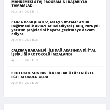
MAHKEMESİ STAJ PROGRAMINI BAŞARIYLA
TAMAMLADI
Ağustos 4, 2026 13:17
Cadde Dönüşüm Projesi için imzalar atıldı
Değirmenlik Akıncılar Belediyesi (DAB), 2026 yılı
yatırım projelerini hayata geçirmeye devam
ediyor.
Ağustos 3, 2026 15:20
ÇALIŞMA BAKANLIĞI İLE DAÜ ARASINDA DİJİTAL
İŞBİRLİĞİ PROTOKOLÜ İMZALANDI
Ağustos 3, 2026 13:51
PROTOKOL SONRASI İLK DURAK ÖTÜKEN ÖZEL
EĞİTİM OKULU OLDU
Ağustos 3, 2026 13:23