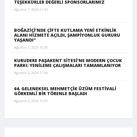
TEŞEKKÜRLER DEĞERLİ SPONSORLARIMIZ
Ağustos 7, 2026 21:35
BOĞAZİÇİ’NDE ÇİFTE KUTLAMA YENİ ETKİNLİK
ALANI HİZMETE AÇILDI, ŞAMPİYONLUK GURURU
YAŞANDI”
Ağustos 7, 2026 10:20
KURUDERE PAŞAKENT SİTESİ’NE MODERN ÇOCUK
PARKI: YENİLEME ÇALIŞMALARI TAMAMLANIYOR
Ağustos 5, 2026 17:56
64. GELENEKSEL MEHMETÇİK ÜZÜM FESTİVALİ
GÖRKEMLİ BİR TÖRENLE BAŞLADI
Ağustos 5, 2026 15:29