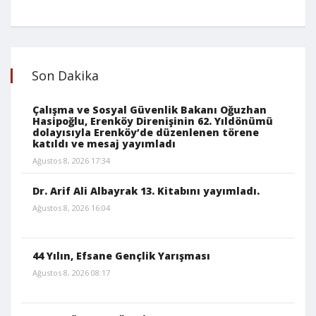
Son Dakika
Çalışma ve Sosyal Güvenlik Bakanı Oğuzhan
Hasipoğlu, Erenköy Direnişinin 62. Yıldönümü
dolayısıyla Erenköy’de düzenlenen törene
katıldı ve mesaj yayımladı
Ağustos 8, 2026 17:34
Dr. Arif Ali Albayrak 13. Kitabını yayımladı.
Ağustos 8, 2026 16:04
44 Yılın, Efsane Gençlik Yarışması
Ağustos 8, 2026 08:17