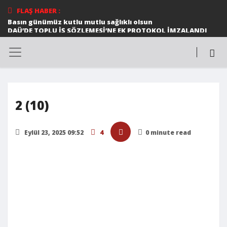
FLAŞ HABER :
Basın günümüz kutlu mutlu sağlıklı olsun
DAÜ’DE TOPLU İŞ SÖZLEMESİ’NE EK PROTOKOL İMZALANDI
Ortak konser
Halk dansları gösterileri beğeni topladı
DAÜ MİMARLIK FAKÜLTESİ ÖĞRETİM ÜYESİ PROF. DR.
ŞEBNEM HOŞKARA 58. ISOCARP DÜNYA PLANLAMA
KONGRESİ EKİBİNE SEÇİLDİ
DAÜ SAĞLIK BİLİMLERİ FAKÜLTESİ ÖĞRETİM ÜYESİ 12
MAYIS ULUSLARARASI FİBROMYALJİ FARKINDALIK GÜNÜ
İLE İLGİLİ AÇIKLAMALARDA BULUNDU
2 (10)
*Cumhurbaşkanı Ersin Tatar, Birkan Uzun anısına
düzenlenen Zirve Koşusu’nda dereceye girenlere
madalyalarını verdi*
Eylül 23, 2025 09:52
4
0 minute read
TÜRKÜLERLE DAÜ’NÜN BU YILKİ KONUĞU EDİP AKBAYRAM
TELSİM FREEZONE 8. LİSELERARASI MÜZİK YARIŞMASI
MUHTEŞEM BİR FİNALLE SONA ERDİ
DAÜ DÜNYA ÜNİVERSİTELER ETKİ SIRALAMASI’NDA
KIBRIS’IN EN İYİ ÜNİVERSİTESİ OLDU