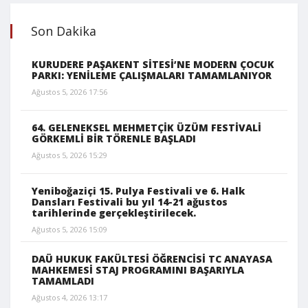
Son Dakika
KURUDERE PAŞAKENT SİTESİ’NE MODERN ÇOCUK
PARKI: YENİLEME ÇALIŞMALARI TAMAMLANIYOR
Ağustos 5, 2026 17:56
64. GELENEKSEL MEHMETÇİK ÜZÜM FESTİVALİ
GÖRKEMLİ BİR TÖRENLE BAŞLADI
Ağustos 5, 2026 15:29
Yeniboğaziçi 15. Pulya Festivali ve 6. Halk
Dansları Festivali bu yıl 14-21 ağustos
tarihlerinde gerçekleştirilecek.
Ağustos 5, 2026 15:09
DAÜ HUKUK FAKÜLTESİ ÖĞRENCİSİ TC ANAYASA
MAHKEMESİ STAJ PROGRAMINI BAŞARIYLA
TAMAMLADI
Ağustos 4, 2026 13:17