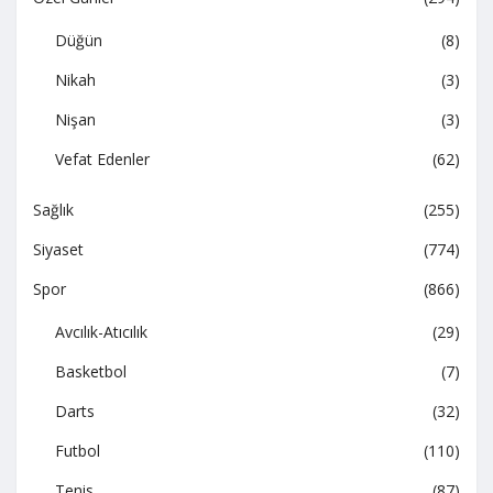
Düğün
(8)
Nikah
(3)
Nişan
(3)
Vefat Edenler
(62)
Sağlık
(255)
Siyaset
(774)
Spor
(866)
Avcılık-Atıcılık
(29)
Basketbol
(7)
Darts
(32)
Futbol
(110)
Tenis
(87)