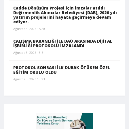
Cadde Dönüşüm Projesi için imzalar atıldı
Değirmenlik Akıncılar Belediyesi (DAB), 2026 yılı
yatırım projelerini hayata geçirmeye devam
ediyor.
Ağustos 3, 2026 15:20
ÇALIŞMA BAKANLIĞI İLE DAÜ ARASINDA DİJİTAL
İŞBİRLİĞİ PROTOKOLÜ İMZALANDI
Ağustos 3, 2026 13:51
PROTOKOL SONRASI İLK DURAK ÖTÜKEN ÖZEL
EĞİTİM OKULU OLDU
Ağustos 3, 2026 13:23