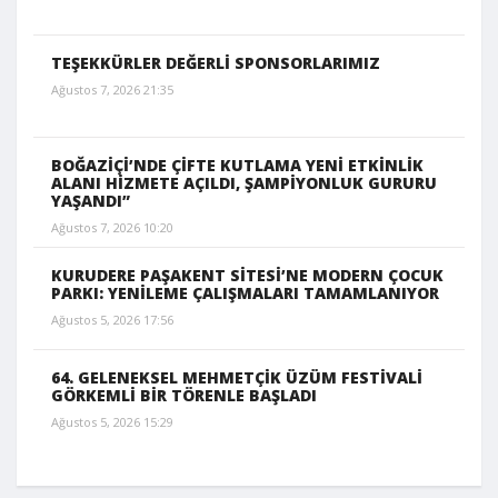
TEŞEKKÜRLER DEĞERLİ SPONSORLARIMIZ
Ağustos 7, 2026 21:35
BOĞAZİÇİ’NDE ÇİFTE KUTLAMA YENİ ETKİNLİK
ALANI HİZMETE AÇILDI, ŞAMPİYONLUK GURURU
YAŞANDI”
Ağustos 7, 2026 10:20
KURUDERE PAŞAKENT SİTESİ’NE MODERN ÇOCUK
PARKI: YENİLEME ÇALIŞMALARI TAMAMLANIYOR
Ağustos 5, 2026 17:56
64. GELENEKSEL MEHMETÇİK ÜZÜM FESTİVALİ
GÖRKEMLİ BİR TÖRENLE BAŞLADI
Ağustos 5, 2026 15:29