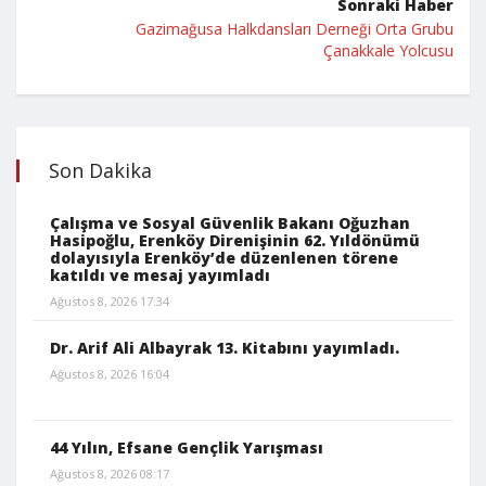
Sonraki Haber
Gazimağusa Halkdansları Derneği Orta Grubu
Çanakkale Yolcusu
Son Dakika
Çalışma ve Sosyal Güvenlik Bakanı Oğuzhan
Hasipoğlu, Erenköy Direnişinin 62. Yıldönümü
dolayısıyla Erenköy’de düzenlenen törene
katıldı ve mesaj yayımladı
Ağustos 8, 2026 17:34
Dr. Arif Ali Albayrak 13. Kitabını yayımladı.
Ağustos 8, 2026 16:04
44 Yılın, Efsane Gençlik Yarışması
Ağustos 8, 2026 08:17