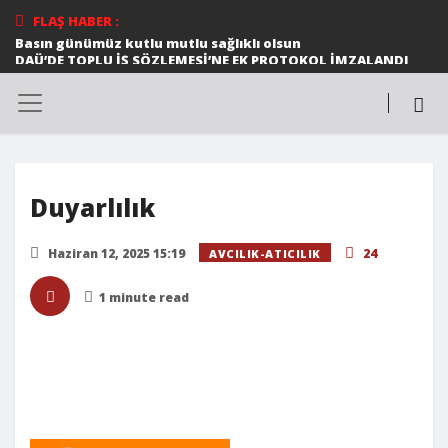
FLAŞ HABER :
Basın günümüz kutlu mutlu sağlıklı olsun
DAÜ’DE TOPLU İŞ SÖZLEMESİ’NE EK PROTOKOL İMZALANDI
Ortak konser
Halk dansları gösterileri beğeni topladı
DAÜ MİMARLIK FAKÜLTESİ ÖĞRETİM ÜYESİ PROF. DR.
ŞEBNEM HOŞKARA 58. ISOCARP DÜNYA PLANLAMA
KONGRESİ EKİBİNE SEÇİLDİ
DAÜ SAĞLIK BİLİMLERİ FAKÜLTESİ ÖĞRETİM ÜYESİ 12
MAYIS ULUSLARARASI FİBROMYALJİ FARKINDALIK GÜNÜ
İLE İLGİLİ AÇIKLAMALARDA BULUNDU
Duyarlılık
*Cumhurbaşkanı Ersin Tatar, Birkan Uzun anısına
düzenlenen Zirve Koşusu’nda dereceye girenlere
madalyalarını verdi*
Haziran 12, 2025 15:19
24
AVCILIK-ATICILIK
TÜRKÜLERLE DAÜ’NÜN BU YILKİ KONUĞU EDİP AKBAYRAM
TELSİM FREEZONE 8. LİSELERARASI MÜZİK YARIŞMASI
MUHTEŞEM BİR FİNALLE SONA ERDİ
1 minute read
DAÜ DÜNYA ÜNİVERSİTELER ETKİ SIRALAMASI’NDA
KIBRIS’IN EN İYİ ÜNİVERSİTESİ OLDU