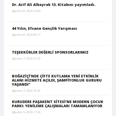
Dr. Arif Ali Albayrak 13. Kitabını yayımladı.
Ağustos 8, 2026 16:04
44 Yılın, Efsane Gençlik Yarışması
Ağustos 8, 2026 08:17
TEŞEKKÜRLER DEĞERLİ SPONSORLARIMIZ
Ağustos 7, 2026 21:35
BOĞAZİÇİ’NDE ÇİFTE KUTLAMA YENİ ETKİNLİK
ALANI HİZMETE AÇILDI, ŞAMPİYONLUK GURURU
YAŞANDI”
Ağustos 7, 2026 10:20
KURUDERE PAŞAKENT SİTESİ’NE MODERN ÇOCUK
PARKI: YENİLEME ÇALIŞMALARI TAMAMLANIYOR
Ağustos 5, 2026 17:56