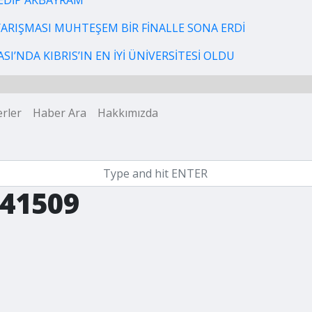
EDİP AKBAYRAM
 YARIŞMASI MUHTEŞEM BİR FİNALLE SONA ERDİ
I’NDA KIBRIS’IN EN İYİ ÜNİVERSİTESİ OLDU
rler
Haber Ara
Hakkımızda
41509