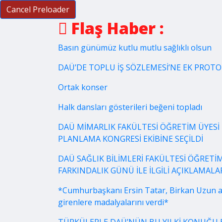
Cancel Preloader
Flaş Haber :
Basın günümüz kutlu mutlu sağlıklı olsun
DAÜ’DE TOPLU İŞ SÖZLEMESİ’NE EK PROT
Ortak konser
Halk dansları gösterileri beğeni topladı
DAÜ MİMARLIK FAKÜLTESİ ÖĞRETİM ÜYESİ 
PLANLAMA KONGRESİ EKİBİNE SEÇİLDİ
DAÜ SAĞLIK BİLİMLERİ FAKÜLTESİ ÖĞRETİM
FARKINDALIK GÜNÜ İLE İLGİLİ AÇIKLAMA
*Cumhurbaşkanı Ersin Tatar, Birkan Uzun a
girenlere madalyalarını verdi*