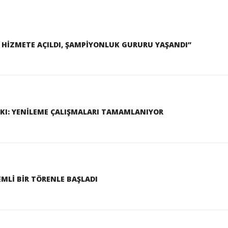
I HİZMETE AÇILDI, ŞAMPİYONLUK GURURU YAŞANDI”
KI: YENİLEME ÇALIŞMALARI TAMAMLANIYOR
MLİ BİR TÖRENLE BAŞLADI