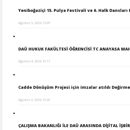
Yeniboğaziçi 15. Pulya Festivali ve 6. Halk Dansları 
Ağustos 5, 2026 15:09
DAÜ HUKUK FAKÜLTESİ ÖĞRENCİSİ TC ANAYASA MA
Ağustos 4, 2026 13:17
Cadde Dönüşüm Projesi için imzalar atıldı Değirmen
Ağustos 3, 2026 15:20
ÇALIŞMA BAKANLIĞI İLE DAÜ ARASINDA DİJİTAL İŞB