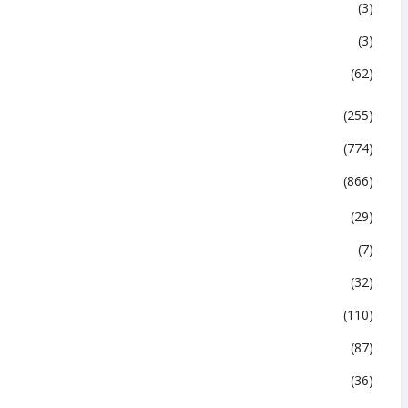
(3)
(3)
(62)
(255)
(774)
(866)
(29)
(7)
(32)
(110)
(87)
(36)