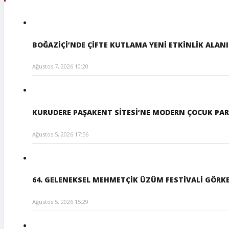
BOĞAZİÇİ’NDE ÇİFTE KUTLAMA YENİ ETKİNLİK ALAN
Ağustos 7, 2026 10:20
KURUDERE PAŞAKENT SİTESİ’NE MODERN ÇOCUK PAR
Ağustos 5, 2026 17:56
64. GELENEKSEL MEHMETÇİK ÜZÜM FESTİVALİ GÖRKE
Ağustos 5, 2026 15:29