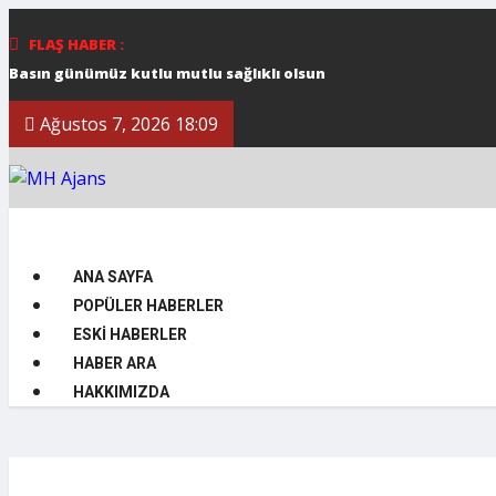
FLAŞ HABER :
Basın günümüz kutlu mutlu sağlıklı olsun
DAÜ’DE TOPLU İŞ SÖZLEMESİ’NE EK PROTOKOL İMZALANDI
Ağustos 7, 2026 18:09
Ortak konser
Halk dansları gösterileri beğeni topladı
DAÜ MİMARLIK FAKÜLTESİ ÖĞRETİM ÜYESİ PROF. DR. ŞEBNEM HO
DAÜ SAĞLIK BİLİMLERİ FAKÜLTESİ ÖĞRETİM ÜYESİ 12 MAYIS UL
*Cumhurbaşkanı Ersin Tatar, Birkan Uzun anısına düzenlenen Z
TÜRKÜLERLE DAÜ’NÜN BU YILKİ KONUĞU EDİP AKBAYRAM
ANA SAYFA
TELSİM FREEZONE 8. LİSELERARASI MÜZİK YARIŞMASI MUHTEŞEM 
POPÜLER HABERLER
DAÜ DÜNYA ÜNİVERSİTELER ETKİ SIRALAMASI’NDA KIBRIS’IN EN İ
ESKI HABERLER
HABER ARA
HAKKIMIZDA