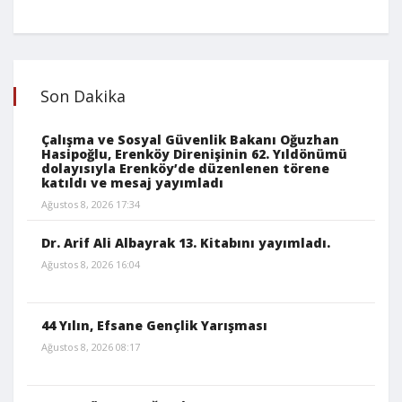
Son Dakika
Çalışma ve Sosyal Güvenlik Bakanı Oğuzhan
Hasipoğlu, Erenköy Direnişinin 62. Yıldönümü
dolayısıyla Erenköy’de düzenlenen törene
katıldı ve mesaj yayımladı
Ağustos 8, 2026 17:34
Dr. Arif Ali Albayrak 13. Kitabını yayımladı.
Ağustos 8, 2026 16:04
44 Yılın, Efsane Gençlik Yarışması
Ağustos 8, 2026 08:17