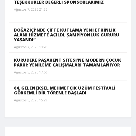
TEŞEKKÜRLER DEĞERLİ SPONSORLARIMIZ
Ağustos 7, 2026 21:35
BOĞAZİÇİ’NDE ÇİFTE KUTLAMA YENİ ETKİNLİK
ALANI HİZMETE AÇILDI, ŞAMPİYONLUK GURURU
YAŞANDI”
Ağustos 7, 2026 10:20
KURUDERE PAŞAKENT SİTESİ’NE MODERN ÇOCUK
PARKI: YENİLEME ÇALIŞMALARI TAMAMLANIYOR
Ağustos 5, 2026 17:56
64. GELENEKSEL MEHMETÇİK ÜZÜM FESTİVALİ
GÖRKEMLİ BİR TÖRENLE BAŞLADI
Ağustos 5, 2026 15:29