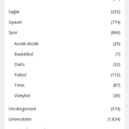
Sağlık
(255)
Siyaset
(774)
Spor
(866)
Avcılık-Atıcılık
(29)
Basketbol
(7)
Darts
(32)
Futbol
(110)
Tenis
(87)
Voleybol
(36)
Uncategorized
(574)
Üniversiteler
(1.834)