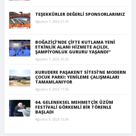
TEŞEKKÜRLER DEĞERLİ SPONSORLARIMIZ
Ağustos 7, 2026 21:35
BOĞAZİÇİ’NDE ÇİFTE KUTLAMA YENİ
ETKİNLİK ALANI HİZMETE AÇILDI,
ŞAMPİYONLUK GURURU YAŞANDI”
Ağustos 7, 2026 10:20
KURUDERE PAŞAKENT SİTESİ’NE MODERN
ÇOCUK PARKI: YENİLEME ÇALIŞMALARI
TAMAMLANIYOR
Ağustos 5, 2026 17:56
64. GELENEKSEL MEHMETÇİK ÜZÜM
FESTİVALİ GÖRKEMLİ BİR TÖRENLE
BAŞLADI
Ağustos 5, 2026 15:29