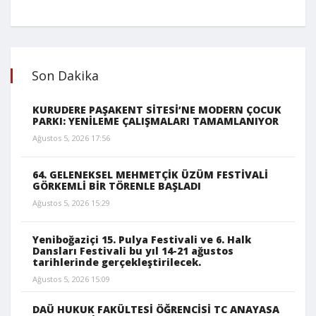
Son Dakika
KURUDERE PAŞAKENT SİTESİ’NE MODERN ÇOCUK
PARKI: YENİLEME ÇALIŞMALARI TAMAMLANIYOR
Ağustos 5, 2026 17:56
64. GELENEKSEL MEHMETÇİK ÜZÜM FESTİVALİ
GÖRKEMLİ BİR TÖRENLE BAŞLADI
Ağustos 5, 2026 15:29
Yeniboğaziçi 15. Pulya Festivali ve 6. Halk
Dansları Festivali bu yıl 14-21 ağustos
tarihlerinde gerçekleştirilecek.
Ağustos 5, 2026 15:09
DAÜ HUKUK FAKÜLTESİ ÖĞRENCİSİ TC ANAYASA