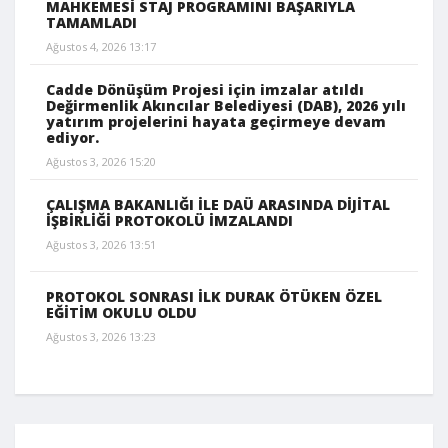
MAHKEMESİ STAJ PROGRAMINI BAŞARIYLA
TAMAMLADI
Ağustos 4, 2026 13:17
Cadde Dönüşüm Projesi için imzalar atıldı
Değirmenlik Akıncılar Belediyesi (DAB), 2026 yılı
yatırım projelerini hayata geçirmeye devam
ediyor.
Ağustos 3, 2026 15:20
ÇALIŞMA BAKANLIĞI İLE DAÜ ARASINDA DİJİTAL
İŞBİRLİĞİ PROTOKOLÜ İMZALANDI
Ağustos 3, 2026 13:51
PROTOKOL SONRASI İLK DURAK ÖTÜKEN ÖZEL
EĞİTİM OKULU OLDU
Ağustos 3, 2026 13:23