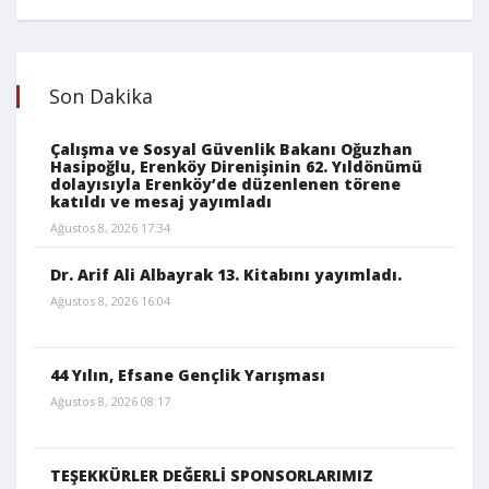
Son Dakika
Çalışma ve Sosyal Güvenlik Bakanı Oğuzhan
Hasipoğlu, Erenköy Direnişinin 62. Yıldönümü
dolayısıyla Erenköy’de düzenlenen törene
katıldı ve mesaj yayımladı
Ağustos 8, 2026 17:34
Dr. Arif Ali Albayrak 13. Kitabını yayımladı.
Ağustos 8, 2026 16:04
44 Yılın, Efsane Gençlik Yarışması
Ağustos 8, 2026 08:17
TEŞEKKÜRLER DEĞERLİ SPONSORLARIMIZ