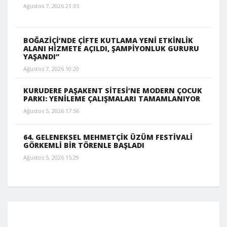
Ağustos 7, 2026 21:35
BOĞAZİÇİ’NDE ÇİFTE KUTLAMA YENİ ETKİNLİK
ALANI HİZMETE AÇILDI, ŞAMPİYONLUK GURURU
YAŞANDI”
Ağustos 7, 2026 10:20
KURUDERE PAŞAKENT SİTESİ’NE MODERN ÇOCUK
PARKI: YENİLEME ÇALIŞMALARI TAMAMLANIYOR
Ağustos 5, 2026 17:56
64. GELENEKSEL MEHMETÇİK ÜZÜM FESTİVALİ
GÖRKEMLİ BİR TÖRENLE BAŞLADI
Ağustos 5, 2026 15:29