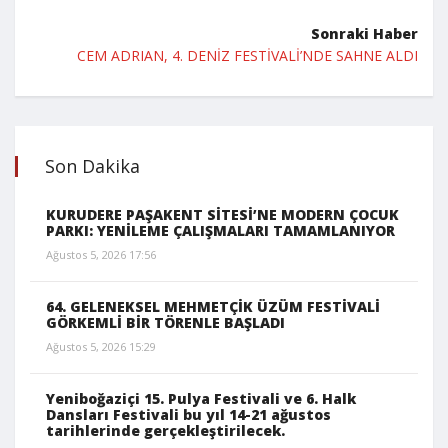
Sonraki Haber
CEM ADRIAN, 4. DENİZ FESTİVALİ’NDE SAHNE ALDI
Son Dakika
KURUDERE PAŞAKENT SİTESİ’NE MODERN ÇOCUK
PARKI: YENİLEME ÇALIŞMALARI TAMAMLANIYOR
Ağustos 5, 2026 17:56
64. GELENEKSEL MEHMETÇİK ÜZÜM FESTİVALİ
GÖRKEMLİ BİR TÖRENLE BAŞLADI
Ağustos 5, 2026 15:29
Yeniboğaziçi 15. Pulya Festivali ve 6. Halk
Dansları Festivali bu yıl 14-21 ağustos
tarihlerinde gerçekleştirilecek.