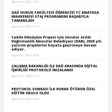
Ağustos 5, 2026 15:09
DAÜ HUKUK FAKÜLTESİ ÖĞRENCİSİ TC ANAYASA
MAHKEMESİ STAJ PROGRAMINI BAŞARIYLA
TAMAMLADI
Ağustos 4, 2026 13:17
Cadde Dönüşüm Projesi için imzalar atıldı
Değirmenlik Akıncılar Belediyesi (DAB), 2026 yılı
yatırım projelerini hayata geçirmeye devam
ediyor.
Ağustos 3, 2026 15:20
ÇALIŞMA BAKANLIĞI İLE DAÜ ARASINDA DİJİTAL
İŞBİRLİĞİ PROTOKOLÜ İMZALANDI
Ağustos 3, 2026 13:51
PROTOKOL SONRASI İLK DURAK ÖTÜKEN ÖZEL
EĞİTİM OKULU OLDU
Ağustos 3, 2026 13:23