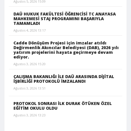
Ağustos 5, 2026 15:09
DAÜ HUKUK FAKÜLTESİ ÖĞRENCİSİ TC ANAYASA
MAHKEMESİ STAJ PROGRAMINI BAŞARIYLA
TAMAMLADI
Ağustos 4, 2026 13:17
Cadde Dönüşüm Projesi için imzalar atıldı
Değirmenlik Akıncılar Belediyesi (DAB), 2026 yılı
yatırım projelerini hayata geçirmeye devam
ediyor.
Ağustos 3, 2026 15:20
ÇALIŞMA BAKANLIĞI İLE DAÜ ARASINDA DİJİTAL
İŞBİRLİĞİ PROTOKOLÜ İMZALANDI
Ağustos 3, 2026 13:51
PROTOKOL SONRASI İLK DURAK ÖTÜKEN ÖZEL
EĞİTİM OKULU OLDU
Ağustos 3, 2026 13:23