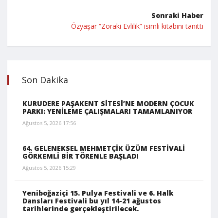
Sonraki Haber
Özyaşar “Zoraki Evlilik” isimli kitabını tanıttı
Son Dakika
KURUDERE PAŞAKENT SİTESİ’NE MODERN ÇOCUK
PARKI: YENİLEME ÇALIŞMALARI TAMAMLANIYOR
Ağustos 5, 2026 17:56
64. GELENEKSEL MEHMETÇİK ÜZÜM FESTİVALİ
GÖRKEMLİ BİR TÖRENLE BAŞLADI
Ağustos 5, 2026 15:29
Yeniboğaziçi 15. Pulya Festivali ve 6. Halk
Dansları Festivali bu yıl 14-21 ağustos
tarihlerinde gerçekleştirilecek.