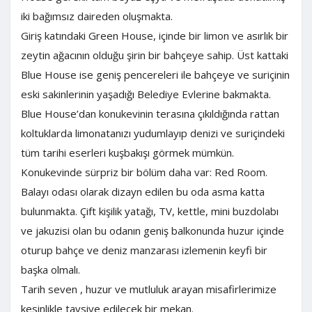
iki bağımsız daireden oluşmakta.
Giriş katındaki Green House, içinde bir limon ve asırlık bir
zeytin ağacının olduğu şirin bir bahçeye sahip. Üst kattaki
Blue House ise geniş pencereleri ile bahçeye ve suriçinin
eski sakinlerinin yaşadığı Belediye Evlerine bakmakta.
Blue House’dan konukevinin terasına çıkıldığında rattan
koltuklarda limonatanızı yudumlayıp denizi ve suriçindeki
tüm tarihi eserleri kuşbakışı görmek mümkün.
Konukevinde sürpriz bir bölüm daha var: Red Room.
Balayı odası olarak dizayn edilen bu oda asma katta
bulunmakta. Çift kişilik yatağı, TV, kettle, mini buzdolabı
ve jakuzisi olan bu odanın geniş balkonunda huzur içinde
oturup bahçe ve deniz manzarası izlemenin keyfi bir
başka olmalı.
Tarih seven , huzur ve mutluluk arayan misafirlerimize
kesinlikle tavsiye edilecek bir mekan.