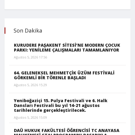
Son Dakika
KURUDERE PAŞAKENT SİTESİ’NE MODERN ÇOCUK
PARKI: YENİLEME ÇALIŞMALARI TAMAMLANIYOR
Ağustos 5, 2026 17:56
64. GELENEKSEL MEHMETÇİK ÜZÜM FESTİVALİ
GÖRKEMLİ BİR TÖRENLE BAŞLADI
Ağustos 5, 2026 15:29
Yeniboğaziçi 15. Pulya Festivali ve 6. Halk
Dansları Festivali bu yıl 14-21 ağustos
tarihlerinde gerçekleştirilecek.
Ağustos 5, 2026 15:09
DAÜ HUKUK FAKÜLTESİ ÖĞRENCİSİ TC ANAYASA