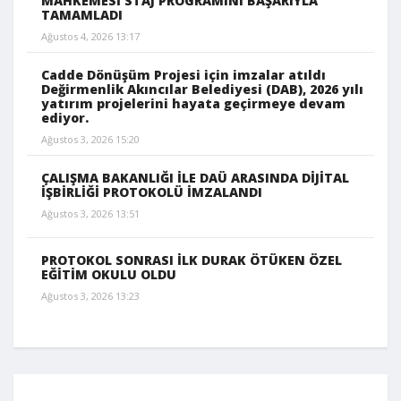
MAHKEMESİ STAJ PROGRAMINI BAŞARIYLA
TAMAMLADI
Ağustos 4, 2026 13:17
Cadde Dönüşüm Projesi için imzalar atıldı
Değirmenlik Akıncılar Belediyesi (DAB), 2026 yılı
yatırım projelerini hayata geçirmeye devam
ediyor.
Ağustos 3, 2026 15:20
ÇALIŞMA BAKANLIĞI İLE DAÜ ARASINDA DİJİTAL
İŞBİRLİĞİ PROTOKOLÜ İMZALANDI
Ağustos 3, 2026 13:51
PROTOKOL SONRASI İLK DURAK ÖTÜKEN ÖZEL
EĞİTİM OKULU OLDU
Ağustos 3, 2026 13:23