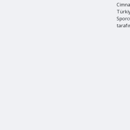
Cimnas
Türki
Sporc
taraf