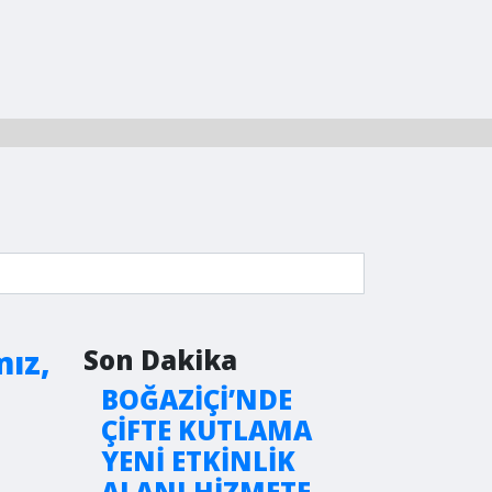
mız,
Son Dakika
BOĞAZİÇİ’NDE
ÇİFTE KUTLAMA
YENİ ETKİNLİK
ALANI HİZMETE