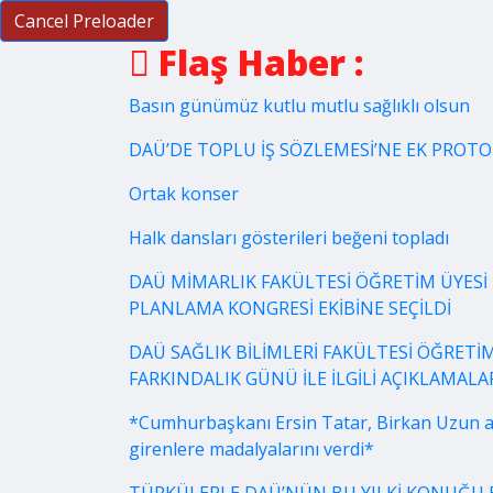
Cancel Preloader
Flaş Haber :
Basın günümüz kutlu mutlu sağlıklı olsun
DAÜ’DE TOPLU İŞ SÖZLEMESİ’NE EK PROT
Ortak konser
Halk dansları gösterileri beğeni topladı
DAÜ MİMARLIK FAKÜLTESİ ÖĞRETİM ÜYESİ 
PLANLAMA KONGRESİ EKİBİNE SEÇİLDİ
DAÜ SAĞLIK BİLİMLERİ FAKÜLTESİ ÖĞRETİM
FARKINDALIK GÜNÜ İLE İLGİLİ AÇIKLAMA
*Cumhurbaşkanı Ersin Tatar, Birkan Uzun a
girenlere madalyalarını verdi*