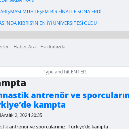
EDİP AKBAYRAM
 YARIŞMASI MUHTEŞEM BİR FİNALLE SONA ERDİ
I’NDA KIBRIS’IN EN İYİ ÜNİVERSİTESİ OLDU
rler
Haber Ara
Hakkımızda
kampta
nastik antrenör ve sporcuları
rkiye’de kampta
Aralık 2, 2024 20:35
stik antrenör ve sporcularımız, Türkiye’de kampta