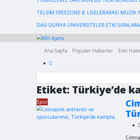
TÜRKÜLERLE DAÜ’NÜN BU YILKİ KONUĞU 
TELSİM FREEZONE 8. LİSELERARASI MÜZİK
DAÜ DÜNYA ÜNİVERSİTELER ETKİ SIRALAMAS
Ana Sayfa
Popüler Haberler
Eski Habe
Etiket:
Türkiye’de 
Cim
Spor
Tü
Cimna