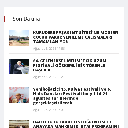
Son Dakika
KURUDERE PAŞAKENT SİTESİ’NE MODERN
ÇOCUK PARKI: YENİLEME ÇALIŞMALARI
TAMAMLANIYOR
Ağustos 5, 2026 17:56
64. GELENEKSEL MEHMETÇİK ÜZÜM
FESTİVALİ GÖRKEMLİ BİR TÖRENLE
BAŞLADI
Ağustos 5, 2026 15:29
Yeniboğaziçi 15. Pulya Festivali ve 6.
Halk Dansları Festivali bu yıl 14-21
ağustos tarihlerinde
gerçekleştirilecek.
Ağustos 5, 2026 15:09
DAÜ HUKUK FAKÜLTESİ ÖĞRENCİSİ TC
ANAYASA MAHKEMESİ STAJ PROGRAMINI