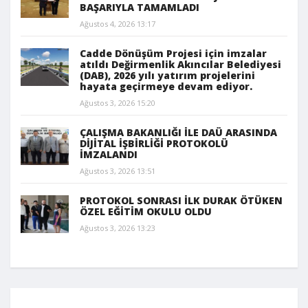
BAŞARIYLA TAMAMLADI
Ağustos 4, 2026 13:17
Cadde Dönüşüm Projesi için imzalar
atıldı Değirmenlik Akıncılar Belediyesi
(DAB), 2026 yılı yatırım projelerini
hayata geçirmeye devam ediyor.
Ağustos 3, 2026 15:20
ÇALIŞMA BAKANLIĞI İLE DAÜ ARASINDA
DİJİTAL İŞBİRLİĞİ PROTOKOLÜ
İMZALANDI
Ağustos 3, 2026 13:51
PROTOKOL SONRASI İLK DURAK ÖTÜKEN
ÖZEL EĞİTİM OKULU OLDU
Ağustos 3, 2026 13:23