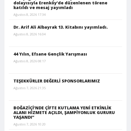
dolayısıyla Erenköy’de düzenlenen törene
katıldı ve mesaj yayımladı
Ağustos 8, 2026 17:34
Dr. Arif Ali Albayrak 13. Kitabını yayımladı.
Ağustos 8, 2026 16:04
44 Yılın, Efsane Gençlik Yarışması
Ağustos 8, 2026 08:17
TEŞEKKÜRLER DEĞERLİ SPONSORLARIMIZ
Ağustos 7, 2026 21:35
BOĞAZİÇİ’NDE ÇİFTE KUTLAMA YENİ ETKİNLİK
ALANI HİZMETE AÇILDI, ŞAMPİYONLUK GURURU
YAŞANDI”
Ağustos 7, 2026 10:20