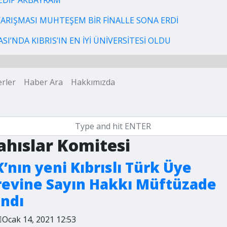
EDİP AKBAYRAM
 YARIŞMASI MUHTEŞEM BİR FİNALLE SONA ERDİ
I’NDA KIBRIS’IN EN İYİ ÜNİVERSİTESİ OLDU
rler
Haber Ara
Hakkımızda
ahıslar Komitesi
’nın yeni Kıbrıslı Türk Üye
revine Sayın Hakkı Müftüzade
andı
Ocak 14, 2021 12:53