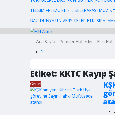
TÜRKÜLERLE DAÜ’NÜN BU YILKİ KONUĞU 
TELSİM FREEZONE 8. LİSELERARASI MÜZİK
DAÜ DÜNYA ÜNİVERSİTELER ETKİ SIRALAMAS
Ana Sayfa
Popüler Haberler
Eski Habe
Etiket:
KKTC Kayıp Ş
KŞK
Genel
gö
at