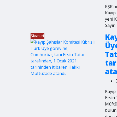
KŞK’nı
Kayıp 
yeni K
Sayın 
Kay
Siyaset
Üy
Tat
tar
ata
Kayıp
Ersin 
Müftüz
bulun
düny