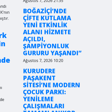
Ağustos 7, 2026 21:35
andı
BOĞAZİÇİ’NDE
ŞK’nın
ÇİFTE KUTLAMA
ştır.
YENİ ETKİNLİK
ALANI HİZMETE
rk
AÇILDI,
in
ŞAMPİYONLUK
GURURU YAŞANDI”
ade
Ağustos 7, 2026 10:20
KURUDERE
PAŞAKENT
SİTESİ’NE MODERN
nı
ÇOCUK PARKI:
YENİLEME
rde
ÇALIŞMALARI