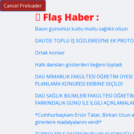
Cancel Preloader
Flaş Haber :
Basın günümüz kutlu mutlu sağlıklı olsun
DAÜ’DE TOPLU İŞ SÖZLEMESİ’NE EK PROT
Ortak konser
Halk dansları gösterileri beğeni topladı
DAÜ MİMARLIK FAKÜLTESİ ÖĞRETİM ÜYESİ 
PLANLAMA KONGRESİ EKİBİNE SEÇİLDİ
DAÜ SAĞLIK BİLİMLERİ FAKÜLTESİ ÖĞRETİM
FARKINDALIK GÜNÜ İLE İLGİLİ AÇIKLAMA
*Cumhurbaşkanı Ersin Tatar, Birkan Uzun a
girenlere madalyalarını verdi*