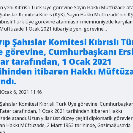
n yeni Kıbrıslı Türk Üye görevine Sayın Hakkı Müftüzade at
Şahıslar Komitesi Kıbrıs (KŞK), Sayın Hakkı Müftüzade’nin K
ıbrıslı Türk Üye görevine atanmasını memnuniyetle karşılamı
Müftüzade 1 Ocak 2021 itibariyle yeni görevine…
ıp Şahıslar Komitesi Kıbrıslı Tü
e görevine, Cumhurbaşkanı Ers
ar tarafından, 1 Ocak 2021
ihinden itibaren Hakkı Müftüz
ndı.
Ocak 6, 2021 11:46
 Şahıslar Komitesi Kıbrıslı Türk Üye görevine, Cumhurbaşka
Tatar tarafından, 1 Ocak 2021 tarihinden itibaren Hakkı
ade atandı. Uzun yıllar üst düzey çeşitli diplomatik görevle
an Hakkı Müftüzade, 2 Mart 1953 tarihinde, Gazimağusa’da
aya…