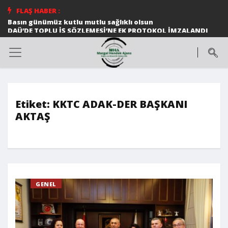
FLAŞ HABER :
Basın günümüz kutlu mutlu sağlıklı olsun
DAÜ’DE TOPLU İŞ SÖZLEMESİ’NE EK PROTOKOL İMZALANDI
Ortak konser
Halk dansları gösterileri beğeni topladı
DAÜ MİMARLIK FAKÜLTESİ ÖĞRETİM ÜYESİ PROF. DR.
ŞEBNEM HOŞKARA 58. ISOCARP DÜNYA PLANLAMA
KONGRESİ EKİBİNE SEÇİLDİ
DAÜ SAĞLIK BİLİMLERİ FAKÜLTESİ ÖĞRETİM ÜYESİ 12
MAYIS ULUSLARARASI FİBROMYALJİ FARKINDALIK GÜNÜ
İLE İLGİLİ AÇIKLAMALARDA BULUNDU
Etiket:
KKTC ADAK-DER BAŞKANI
*Cumhurbaşkanı Ersin Tatar, Birkan Uzun anısına
AKTAŞ
düzenlenen Zirve Koşusu’nda dereceye girenlere
madalyalarını verdi*
TÜRKÜLERLE DAÜ’NÜN BU YILKİ KONUĞU EDİP AKBAYRAM
TELSİM FREEZONE 8. LİSELERARASI MÜZİK YARIŞMASI
MUHTEŞEM BİR FİNALLE SONA ERDİ
DAÜ DÜNYA ÜNİVERSİTELER ETKİ SIRALAMASI’NDA
KIBRIS’IN EN İYİ ÜNİVERSİTESİ OLDU
GENEL