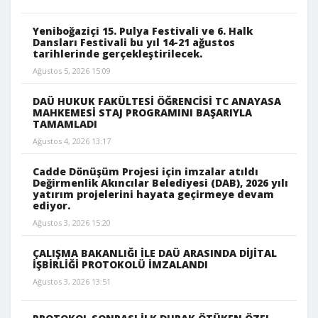
Yeniboğaziçi 15. Pulya Festivali ve 6. Halk
Dansları Festivali bu yıl 14-21 ağustos
tarihlerinde gerçekleştirilecek.
Ağustos 5, 2026 15:09
DAÜ HUKUK FAKÜLTESİ ÖĞRENCİSİ TC ANAYASA
MAHKEMESİ STAJ PROGRAMINI BAŞARIYLA
TAMAMLADI
Ağustos 4, 2026 13:17
Cadde Dönüşüm Projesi için imzalar atıldı
Değirmenlik Akıncılar Belediyesi (DAB), 2026 yılı
yatırım projelerini hayata geçirmeye devam
ediyor.
Ağustos 3, 2026 15:20
ÇALIŞMA BAKANLIĞI İLE DAÜ ARASINDA DİJİTAL
İŞBİRLİĞİ PROTOKOLÜ İMZALANDI
Ağustos 3, 2026 13:51