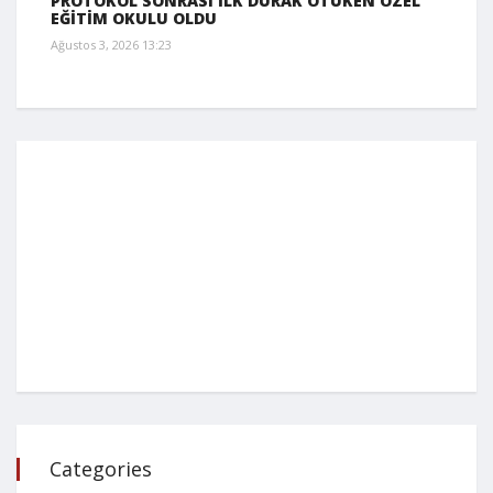
PROTOKOL SONRASI İLK DURAK ÖTÜKEN ÖZEL
EĞİTİM OKULU OLDU
Ağustos 3, 2026 13:23
Categories