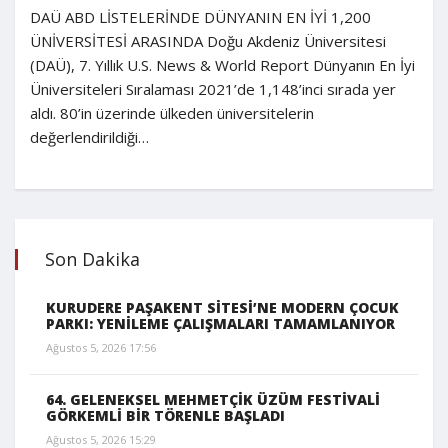
DAÜ ABD LİSTELERİNDE DÜNYANIN EN İYİ 1,200
ÜNİVERSİTESİ ARASINDA Doğu Akdeniz Üniversitesi
(DAÜ), 7. Yıllık U.S. News & World Report Dünyanın En İyi
Üniversiteleri Sıralaması 2021’de 1,148’inci sırada yer
aldı. 80’in üzerinde ülkeden üniversitelerin
değerlendirildiği…
Son Dakika
KURUDERE PAŞAKENT SİTESİ’NE MODERN ÇOCUK
PARKI: YENİLEME ÇALIŞMALARI TAMAMLANIYOR
Ağustos 5, 2026 17:56
64. GELENEKSEL MEHMETÇİK ÜZÜM FESTİVALİ
GÖRKEMLİ BİR TÖRENLE BAŞLADI
Ağustos 5, 2026 15:29