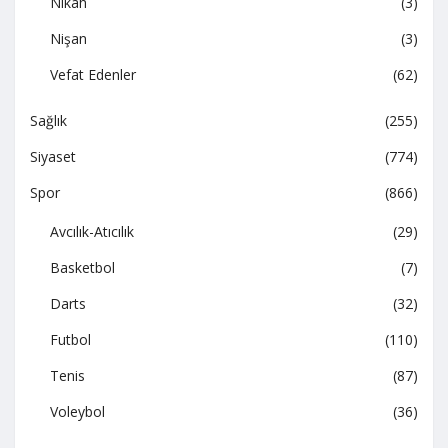
Nikah
(3)
Nişan
(3)
Vefat Edenler
(62)
Sağlık
(255)
Siyaset
(774)
Spor
(866)
Avcılık-Atıcılık
(29)
Basketbol
(7)
Darts
(32)
Futbol
(110)
Tenis
(87)
Voleybol
(36)