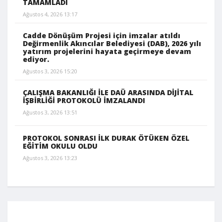
TAMAMLADI
Ağustos 4, 2026 13:17
Cadde Dönüşüm Projesi için imzalar atıldı
Değirmenlik Akıncılar Belediyesi (DAB), 2026 yılı
yatırım projelerini hayata geçirmeye devam
ediyor.
Ağustos 3, 2026 15:20
ÇALIŞMA BAKANLIĞI İLE DAÜ ARASINDA DİJİTAL
İŞBİRLİĞİ PROTOKOLÜ İMZALANDI
Ağustos 3, 2026 13:51
PROTOKOL SONRASI İLK DURAK ÖTÜKEN ÖZEL
EĞİTİM OKULU OLDU
Ağustos 3, 2026 13:23