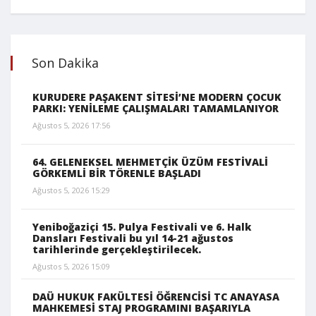
Son Dakika
KURUDERE PAŞAKENT SİTESİ’NE MODERN ÇOCUK
PARKI: YENİLEME ÇALIŞMALARI TAMAMLANIYOR
Ağustos 5, 2026 17:56
64. GELENEKSEL MEHMETÇİK ÜZÜM FESTİVALİ
GÖRKEMLİ BİR TÖRENLE BAŞLADI
Ağustos 5, 2026 15:29
Yeniboğaziçi 15. Pulya Festivali ve 6. Halk
Dansları Festivali bu yıl 14-21 ağustos
tarihlerinde gerçekleştirilecek.
Ağustos 5, 2026 15:09
DAÜ HUKUK FAKÜLTESİ ÖĞRENCİSİ TC ANAYASA
MAHKEMESİ STAJ PROGRAMINI BAŞARIYLA