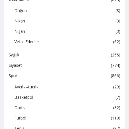
Düğün
(8)
Nikah
(3)
Nişan
(3)
Vefat Edenler
(62)
Sağlık
(255)
Siyaset
(774)
Spor
(866)
Avcılık-Atıcılık
(29)
Basketbol
(7)
Darts
(32)
Futbol
(110)
Tenis
(87)