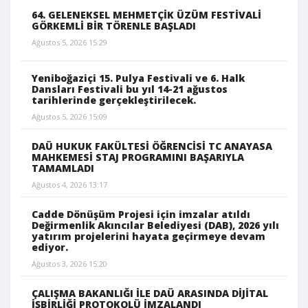
64. GELENEKSEL MEHMETÇİK ÜZÜM FESTİVALİ
GÖRKEMLİ BİR TÖRENLE BAŞLADI
Ağustos 5, 2026 15:29
Yeniboğaziçi 15. Pulya Festivali ve 6. Halk
Dansları Festivali bu yıl 14-21 ağustos
tarihlerinde gerçekleştirilecek.
Ağustos 5, 2026 15:09
DAÜ HUKUK FAKÜLTESİ ÖĞRENCİSİ TC ANAYASA
MAHKEMESİ STAJ PROGRAMINI BAŞARIYLA
TAMAMLADI
Ağustos 4, 2026 13:17
Cadde Dönüşüm Projesi için imzalar atıldı
Değirmenlik Akıncılar Belediyesi (DAB), 2026 yılı
yatırım projelerini hayata geçirmeye devam
ediyor.
Ağustos 3, 2026 15:20
ÇALIŞMA BAKANLIĞI İLE DAÜ ARASINDA DİJİTAL
İŞBİRLİĞİ PROTOKOLÜ İMZALANDI