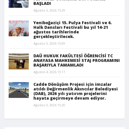
BAŞLADI
Ağustos 5, 2026 15:29
Yeniboğaziçi 15. Pulya Festivali ve 6.
Halk Dansları Festivali bu yıl 14-21
ağustos tarihlerinde
gerçekleştirilecek.
Ağustos 5, 2026 15:09
DAÜ HUKUK FAKÜLTESİ ÖĞRENCİSİ TC
ANAYASA MAHKEMESİ STAJ PROGRAMINI
BAŞARIYLA TAMAMLADI
Ağustos 4, 2026 13:17
Cadde Dönüşüm Projesi için imzalar
atıldı Değirmenlik Akıncılar Belediyesi
(DAB), 2026 yılı yatırım projelerini
hayata geçirmeye devam ediyor.
Ağustos 3, 2026 15:20