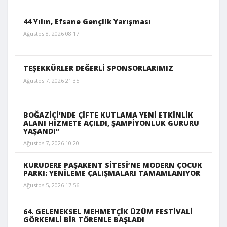
44 Yılın, Efsane Gençlik Yarışması
Ağustos 8, 2026 08:17
TEŞEKKÜRLER DEĞERLİ SPONSORLARIMIZ
Ağustos 7, 2026 21:35
BOĞAZİÇİ’NDE ÇİFTE KUTLAMA YENİ ETKİNLİK
ALANI HİZMETE AÇILDI, ŞAMPİYONLUK GURURU
YAŞANDI”
Ağustos 7, 2026 10:20
KURUDERE PAŞAKENT SİTESİ’NE MODERN ÇOCUK
PARKI: YENİLEME ÇALIŞMALARI TAMAMLANIYOR
Ağustos 5, 2026 17:56
64. GELENEKSEL MEHMETÇİK ÜZÜM FESTİVALİ
GÖRKEMLİ BİR TÖRENLE BAŞLADI