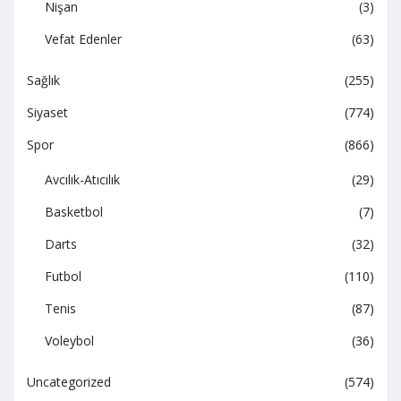
Nişan
(3)
Vefat Edenler
(63)
Sağlık
(255)
Siyaset
(774)
Spor
(866)
Avcılık-Atıcılık
(29)
Basketbol
(7)
Darts
(32)
Futbol
(110)
Tenis
(87)
Voleybol
(36)
Uncategorized
(574)