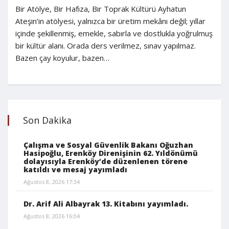
Bir Atölye, Bir Hafıza, Bir Toprak Kültürü Ayhatun
Ateşin’in atölyesi, yalnızca bir üretim mekânı değil; yıllar
içinde şekillenmiş, emekle, sabırla ve dostlukla yoğrulmuş
bir kültür alanı. Orada ders verilmez, sınav yapılmaz.
Bazen çay koyulur, bazen…
Son Dakika
Çalışma ve Sosyal Güvenlik Bakanı Oğuzhan
Hasipoğlu, Erenköy Direnişinin 62. Yıldönümü
dolayısıyla Erenköy’de düzenlenen törene
katıldı ve mesaj yayımladı
Ağustos 8, 2026 17:34
Dr. Arif Ali Albayrak 13. Kitabını yayımladı.
Ağustos 8, 2026 16:04