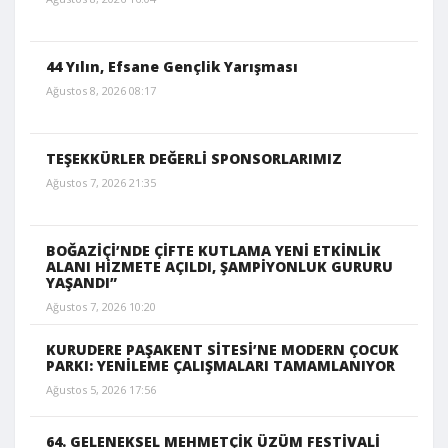
44 Yılın, Efsane Gençlik Yarışması
Ağustos 8, 2026 08:17
TEŞEKKÜRLER DEĞERLİ SPONSORLARIMIZ
Ağustos 7, 2026 21:35
BOĞAZİÇİ’NDE ÇİFTE KUTLAMA YENİ ETKİNLİK
ALANI HİZMETE AÇILDI, ŞAMPİYONLUK GURURU
YAŞANDI”
Ağustos 7, 2026 10:20
KURUDERE PAŞAKENT SİTESİ’NE MODERN ÇOCUK
PARKI: YENİLEME ÇALIŞMALARI TAMAMLANIYOR
Ağustos 5, 2026 17:56
64. GELENEKSEL MEHMETÇİK ÜZÜM FESTİVALİ