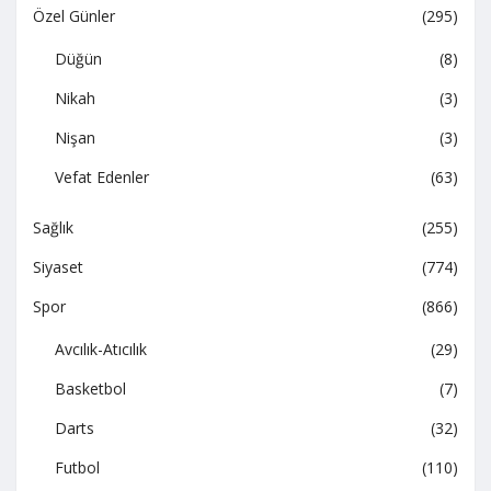
Özel Günler
(295)
Düğün
(8)
Nikah
(3)
Nişan
(3)
Vefat Edenler
(63)
Sağlık
(255)
Siyaset
(774)
Spor
(866)
Avcılık-Atıcılık
(29)
Basketbol
(7)
Darts
(32)
Futbol
(110)