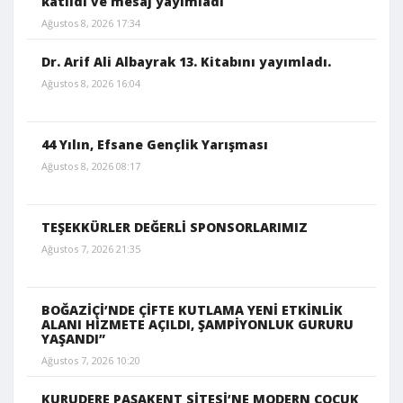
katıldı ve mesaj yayımladı
Ağustos 8, 2026 17:34
Dr. Arif Ali Albayrak 13. Kitabını yayımladı.
Ağustos 8, 2026 16:04
44 Yılın, Efsane Gençlik Yarışması
Ağustos 8, 2026 08:17
TEŞEKKÜRLER DEĞERLİ SPONSORLARIMIZ
Ağustos 7, 2026 21:35
BOĞAZİÇİ’NDE ÇİFTE KUTLAMA YENİ ETKİNLİK
ALANI HİZMETE AÇILDI, ŞAMPİYONLUK GURURU
YAŞANDI”
Ağustos 7, 2026 10:20
KURUDERE PAŞAKENT SİTESİ’NE MODERN ÇOCUK