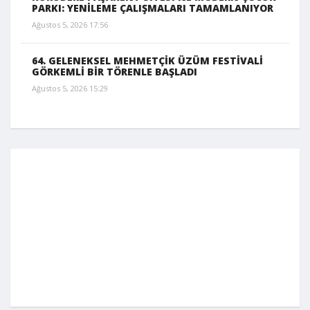
PARKI: YENİLEME ÇALIŞMALARI TAMAMLANIYOR
Ağustos 5, 2026 17:56
64. GELENEKSEL MEHMETÇİK ÜZÜM FESTİVALİ
GÖRKEMLİ BİR TÖRENLE BAŞLADI
Ağustos 5, 2026 15:29