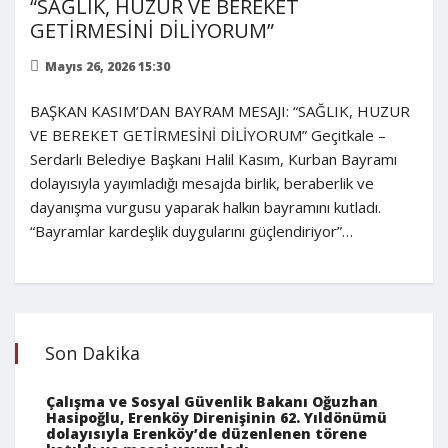
“SAĞLIK, HUZUR VE BEREKET
GETİRMESİNİ DİLİYORUM”
Mayıs 26, 2026 15:30
BAŞKAN KASIM’DAN BAYRAM MESAJI: “SAĞLIK, HUZUR
VE BEREKET GETİRMESİNİ DİLİYORUM” Geçitkale –
Serdarlı Belediye Başkanı Halil Kasım, Kurban Bayramı
dolayısıyla yayımladığı mesajda birlik, beraberlik ve
dayanışma vurgusu yaparak halkın bayramını kutladı.
“Bayramlar kardeşlik duygularını güçlendiriyor”…
Son Dakika
Çalışma ve Sosyal Güvenlik Bakanı Oğuzhan
Hasipoğlu, Erenköy Direnişinin 62. Yıldönümü
dolayısıyla Erenköy’de düzenlenen törene